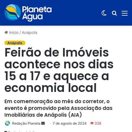
Switch
Procur
M
skin
por
Início
/
Anápolis
Anápolis
Feirão de Imóveis
acontece nos dias
15 a 17 e aquece a
economia local
Em comemoração ao mês do corretor, o
evento é promovido pela Associação das
Imobiliárias de Anápolis (AIA)
Redação Planeta
Mande
7 de agosto de 2024
328
um