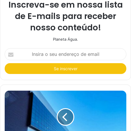
Inscreva-se em nossa lista
de E-mails para receber
nosso conteúdo!
Planeta Água.
I
n
s
i
r
a
o
s
e
u
e
n
d
e
r
e
ç
o