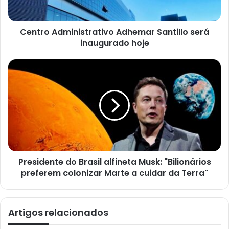
d
e
e
Centro Administrativo Adhemar Santillo será
m
a
inaugurado hoje
i
l
Presidente do Brasil alfineta Musk: "Bilionários
preferem colonizar Marte a cuidar da Terra"
Artigos relacionados