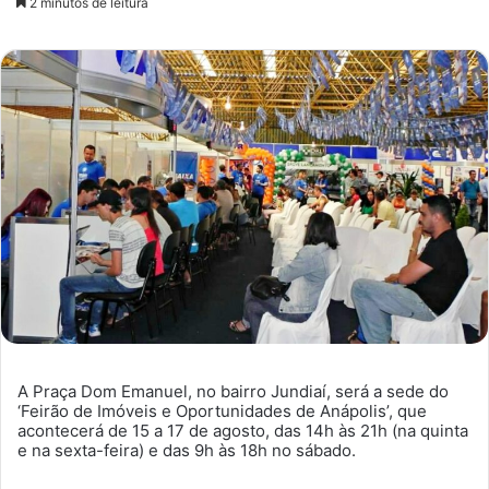
2 minutos de leitura
e-
mail
A Praça Dom Emanuel, no bairro Jundiaí, será a sede do
‘Feirão de Imóveis e Oportunidades de Anápolis’, que
acontecerá de 15 a 17 de agosto, das 14h às 21h (na quinta
e na sexta-feira) e das 9h às 18h no sábado.