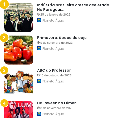
d
o
Indústria brasileira cresce acelerada.
a
v
No Paraguai…
V
a
25 de janeiro de 2025
i
ç
l
Planeta Água
ã
a
o
E
e
s
t
p
Primavera: época de caju
e
e
c
9 de setembro de 2023
r
n
Planeta Água
a
o
n
l
ç
o
a
g
i
ABC do Professor
a
16 de outubro de 2023
Planeta Água
Halloween no Lúmen
8 de novembro de 2023
Planeta Água