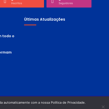
Inscritos
Seguidores
Últimas Atualizações
m todo o
 formam
a automaticamente com a nossa Política de Privacidade.
Política de privacidade
Termos de Uso
Facebook
Twitter
Pinterest
YouTube
Instagram