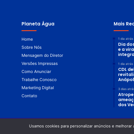
z
a
o
e
n
m
t
e
e
x
Planeta Água
Mais Re
p
e
r
i
Home
1 dia atrás
Dia do
ê
Sobre Nós
n
e a vir
c
integr
Mensagem do Diretor
i
a
Versões Impressas
1 dia atrás
s
CDL de
Como Anunciar
v
revita
i
Anápol
Trabalhe Conosco
v
a
Marketing Digital
3 dias atrá
s
Atrope
Contato
ameaç
dos Ve
Usamos cookies para personalizar anúncios e melhorar 
© Copyright 2026. Todos os direitos reservados |
Revista