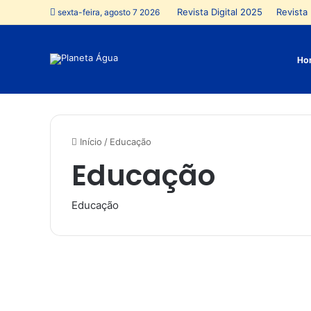
Revista Digital 2025
Revista 
sexta-feira, agosto 7 2026
Ho
Início
/
Educação
Educação
Educação
P
r
o
j
e