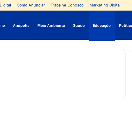
Digital
Como Anunciar
Trabalhe Conosco
Marketing Digital
me
Anápolis
Meio Ambiente
Saúde
Educação
Polític
N
o
s
1
1