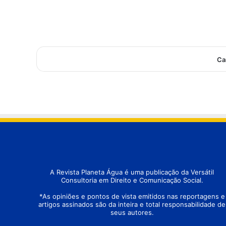
a
n
c
i
o
E
m
V
a
A
I
N
g
G
r
É
Ca
e
L
j
I
a
C
C
A
e
t
n
r
t
a
r
n
a
s
l
f
d
o
e
r
B
m
e
a
A Revista Planeta Água é uma publicação da Versátil
l
m
Consultoria em Direito e Comunicação Social.
o
t
H
e
*As opiniões e pontos de vista emitidos nas reportagens e
o
o
artigos assinados são da inteira e total responsabilidade de
r
r
seus autores.
i
i