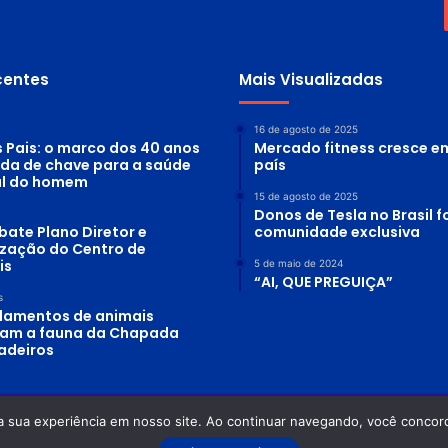
r
i
a
a
c
centes
Mais Visualizadas
a
d
ê
m
16 de agosto de 2025
s Pais: o marco dos 40 anos
Mercado fitness cresce e
i
c
ada de chave para a saúde
país
a
al do homem
n
15 de agosto de 2025
o
Donos de Tesla no Brasil
s
bate Plano Diretor e
comunidade exclusiva
E
lização do Centro de
s
is
5 de maio de 2024
t
“AI, QUE PREGUIÇA”
a
s
d
lamentos de animais
o
am a fauna da Chapada
s
adeiros
U
n
i
d
o
a sua experiência em nosso site. Ao continuar navegando, você concord
 Planeta Água - Odilon Alves Rosa DRT-GO: 0870/86 - OAB-GO: 12.754
s