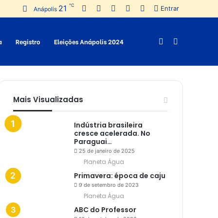
℃
21
Facebook
Twitter
Pinterest
YouTube
Instagram
Entrar
Anápolis
a
Registro
Eleições Anápolis 2024
Switch
Procurar
skin
por
Mais Visualizadas
Indústria brasileira
cresce acelerada. No
Paraguai…
25 de janeiro de 2025
Planeta Água
Primavera: época de caju
9 de setembro de 2023
Planeta Água
ABC do Professor