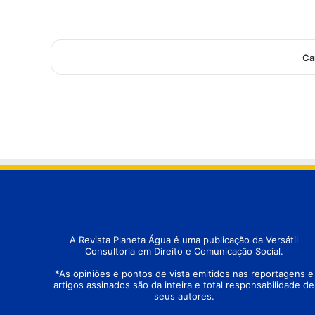
t
c
e
o
e
n
d
t
i
a
Ca
z
s
q
d
u
a
e
A
a
c
r
i
g
a
e
n
t
i
n
o
‘
d
e
A Revista Planeta Água é uma publicação da Versátil
s
Consultoria em Direito e Comunicação Social.
p
r
*As opiniões e pontos de vista emitidos nas reportagens e
e
artigos assinados são da inteira e total responsabilidade de
z
seus autores.
a
o