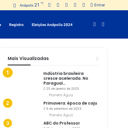
℃
21
Facebook
Twitter
Pinterest
YouTube
Instagram
Entrar
Anápolis
a
Registro
Eleições Anápolis 2024
Switch
Procurar
skin
por
Mais Visualizadas
Indústria brasileira
cresce acelerada. No
Paraguai…
25 de janeiro de 2025
Planeta Água
Primavera: época de caju
9 de setembro de 2023
Planeta Água
ABC do Professor