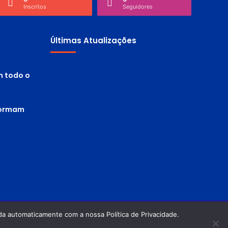
Inscritos
Seguidores
Últimas Atualizações
m todo o
 formam
a automaticamente com a nossa Política de Privacidade.
Política de privacidade
Termos de Uso
Facebook
Twitter
Pinterest
YouTube
Instagram