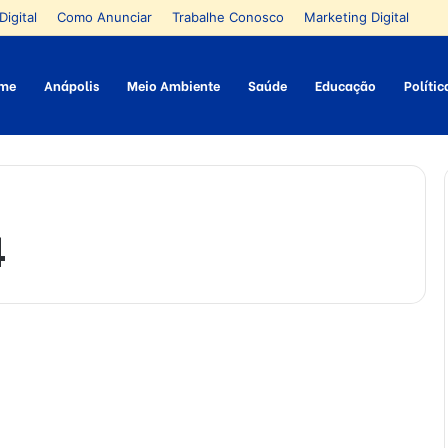
Digital
Como Anunciar
Trabalhe Conosco
Marketing Digital
me
Anápolis
Meio Ambiente
Saúde
Educação
Polític
4
S
h
Mobilidade
e
l
l
v
a