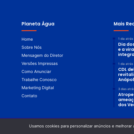
p
o
v
o
’
Planeta Água
Mais Re
Home
1 dia atrás
Dia do
Sobre Nós
e a vir
integr
Mensagem do Diretor
Versões Impressas
1 dia atrás
CDL de
Como Anunciar
revita
Anápol
Trabalhe Conosco
Marketing Digital
3 dias atrá
Atrope
Contato
ameaç
dos Ve
Usamos cookies para personalizar anúncios e melhorar 
© Copyright 2026. Todos os direitos reservados |
Revista