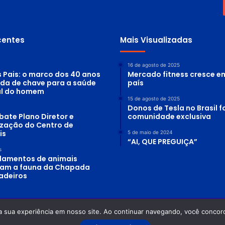
d
o
r
d
centes
Mais Visualizadas
e
“
i
g
16 de agosto de 2025
n
s Pais: o marco dos 40 anos
Mercado fitness cresce e
o
ada de chave para a saúde
país
r
al do homem
a
15 de agosto de 2025
n
Donos de Tesla no Brasil
t
bate Plano Diretor e
comunidade exclusiva
e
lização do Centro de
”
is
5 de maio de 2024
“AI, QUE PREGUIÇA”
s
lamentos de animais
am a fauna da Chapada
adeiros
a sua experiência em nosso site. Ao continuar navegando, você concord
 Planeta Água - Odilon Alves Rosa DRT-GO: 0870/86 - OAB-GO: 12.754