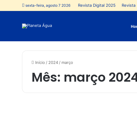
Revista Digital 2025
Revista 
sexta-feira, agosto 7 2026
Ho
Início
/
2024
/
março
Mês:
março 202
S
e
Turismo
m
a
n
a
S