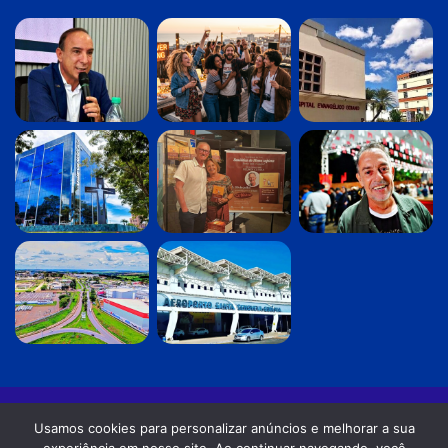
© Copyright 2026. Todos os direitos reservados |
Revista Planeta
Usamos cookies para personalizar anúncios e melhorar a sua
Água - Odilon Alves Rosa DRT-GO: 0870/86 - OAB-GO: 12.754