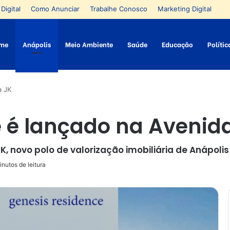
Digital
Como Anunciar
Trabalhe Conosco
Marketing Digital
me
Anápolis
Meio Ambiente
Saúde
Educação
Polític
a JK
 é lançado na Avenid
, novo polo de valorização imobiliária de Anápolis
nutos de leitura