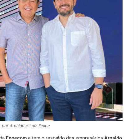
 por Arnaldo e Luiz Felipe
 da
Engecom
e tem o respaldo dos empresários
Arnaldo