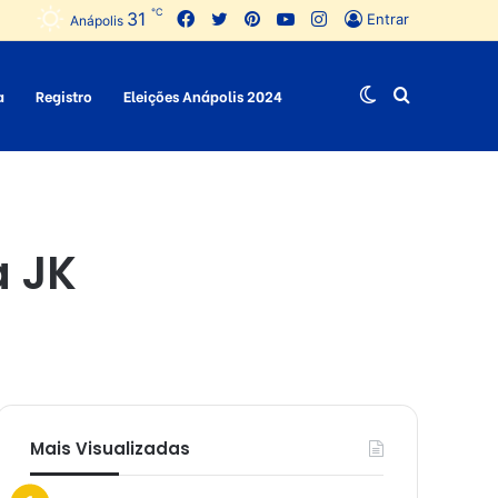
℃
31
Facebook
Twitter
Pinterest
YouTube
Instagram
Entrar
Anápolis
a
Registro
Eleições Anápolis 2024
Switch
Procurar
skin
por
a JK
Mais Visualizadas