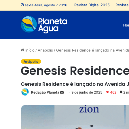
Revista Digital 2025
Revista 
sexta-feira, agosto 7 2026
Ho
Início
/
Anápolis
/
Genesis Residence é lançado na Avenid
Anápolis
Genesis Residence
Genesis Residence é lançado na Avenida JK
Redação Planeta
Mande
9 de junho de 2025
462
2 mi
um
e-
mail