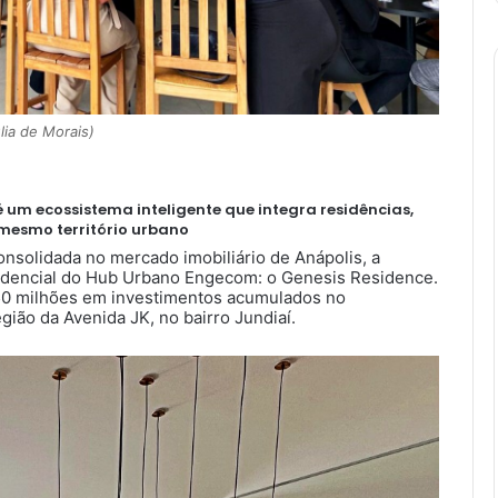
lia de Morais)
 um ecossistema inteligente que integra residências,
m mesmo território urbano
onsolidada no mercado imobiliário de Anápolis, a
dencial do Hub Urbano Engecom: o Genesis Residence.
50 milhões em investimentos acumulados no
ião da Avenida JK, no bairro Jundiaí.