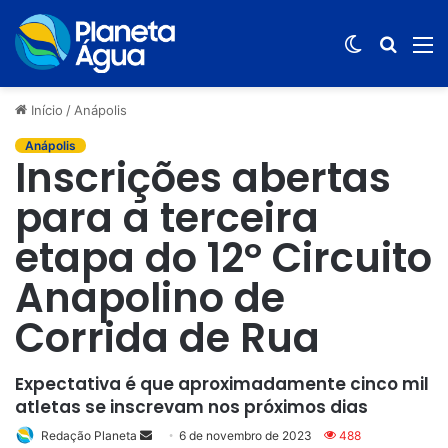
Switch
Procur
M
skin
por
Início
/
Anápolis
Anápolis
Inscrições abertas
para a terceira
etapa do 12º Circuito
Anapolino de
Corrida de Rua
Expectativa é que aproximadamente cinco mil
atletas se inscrevam nos próximos dias
Redação Planeta
Mande
6 de novembro de 2023
488