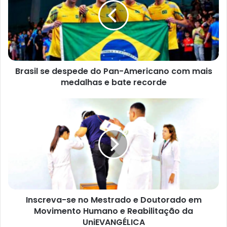
e
r
e
ç
o
d
e
e
Brasil se despede do Pan-Americano com mais
m
a
medalhas e bate recorde
i
l
Inscreva-se no Mestrado e Doutorado em
Movimento Humano e Reabilitação da
UniEVANGÉLICA