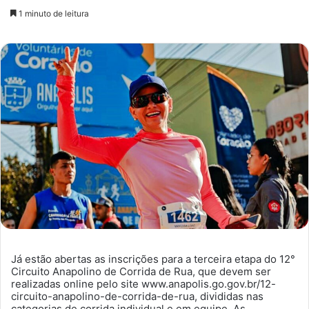
um
1 minuto de leitura
e-
mail
Já estão abertas as inscrições para a terceira etapa do 12°
Circuito Anapolino de Corrida de Rua, que devem ser
realizadas online pelo site www.anapolis.go.gov.br/12-
circuito-anapolino-de-corrida-de-rua, divididas nas
categorias de corrida individual e em equipe. As