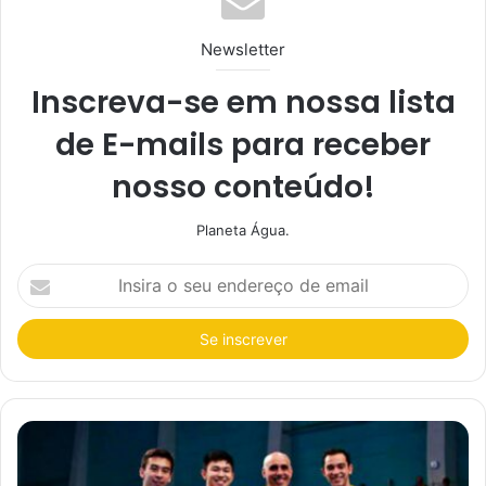
Newsletter
Inscreva-se em nossa lista
de E-mails para receber
nosso conteúdo!
Planeta Água.
I
n
s
i
r
a
o
s
e
u
e
n
d