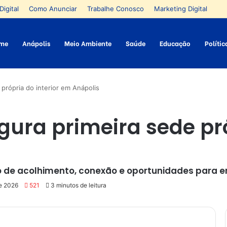
Digital
Como Anunciar
Trabalhe Conosco
Marketing Digital
me
Anápolis
Meio Ambiente
Saúde
Educação
Polític
própria do interior em Anápolis
ura primeira sede pró
o de acolhimento, conexão e oportunidades para
e 2026
521
3 minutos de leitura