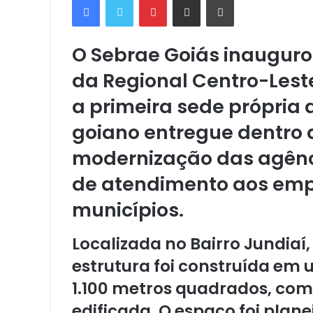
O Sebrae Goiás inaugurou
da Regional Centro-Lest
a primeira sede própria d
goiano entregue dentro 
modernização das agênc
de atendimento aos emp
municípios.
Localizada no Bairro Jundiaí,
estrutura foi construída e
1.100 metros quadrados, co
edificada. O espaço foi plan