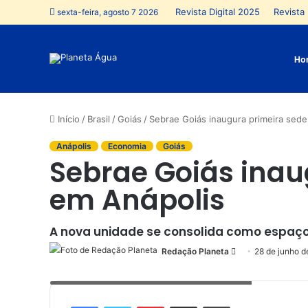
Revista Digital 2025
Revista 
sexta-feira, agosto 7 2026
Ho
Início
/
Brasil
/
Goiás
/
Sebrae Goiás inaugura primeira sede 
Anápolis
Economia
Goiás
Sebrae Goiás inaug
em Anápolis
A nova unidade se consolida como espaç
Redação Planeta
Mande
28 de junho d
um
Nova sede ocupa grande área no bairro Jundiaí
e-
mail
Facebook
Twitter
Pinterest
Compartilhar via e-mail
Imprimir