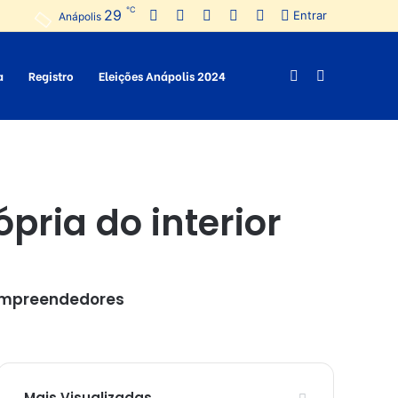
℃
29
Facebook
Twitter
Pinterest
YouTube
Instagram
Entrar
Anápolis
a
Registro
Eleições Anápolis 2024
Switch
Procurar
skin
por
pria do interior
 empreendedores
Mais Visualizadas