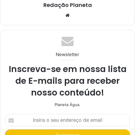
Redação Planeta
We
bsi
te
Newsletter
Inscreva-se em nossa lista
de E-mails para receber
nosso conteúdo!
Planeta Água.
I
n
s
i