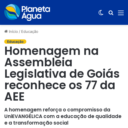
Switch
Procur
M
skin
por
Início
/
Educação
Educação
Homenagem na
Assembleia
Legislativa de Goiás
reconhece os 77 da
AEE
A homenagem reforça o compromisso da
UniEVANGÉLICA com a educação de qualidade
e a transformação social