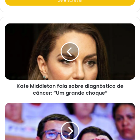
r
a
o
s
e
u
e
n
d
e
r
e
ç
o
d
e
e
Kate Middleton fala sobre diagnóstico de
m
a
câncer: “Um grande choque”
i
l