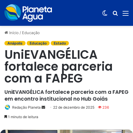
Switch
Procur
M
skin
por
Início
/
Educação
Anápolis
Educação
Estado
UniEVANGÉLICA
fortalece parceria
com a FAPEG
UniEVANGÉLICA fortalece parceria com a FAPEG
em encontro institucional no Hub Goiás
Redação Planeta
Mande
22 de dezembro de 2025
236
um
1 minuto de leitura
e-
mail