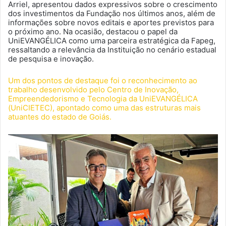
Arriel, apresentou dados expressivos sobre o crescimento
dos investimentos da Fundação nos últimos anos, além de
informações sobre novos editais e aportes previstos para
o próximo ano. Na ocasião, destacou o papel da
UniEVANGÉLICA como uma parceira estratégica da Fapeg,
ressaltando a relevância da Instituição no cenário estadual
de pesquisa e inovação.
Um dos pontos de destaque foi o reconhecimento ao
trabalho desenvolvido pelo Centro de Inovação,
Empreendedorismo e Tecnologia da UniEVANGÉLICA
(UniCIETEC), apontado como uma das estruturas mais
atuantes do estado de Goiás.