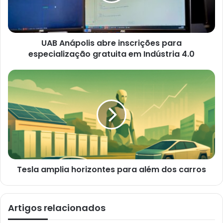
ç
o
d
e
e
UAB Anápolis abre inscrições para
m
a
especialização gratuita em Indústria 4.0
i
l
Tesla amplia horizontes para além dos carros
Artigos relacionados