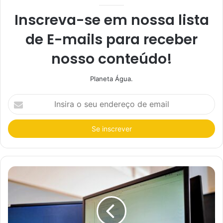
Inscreva-se em nossa lista
de E-mails para receber
nosso conteúdo!
Planeta Água.
I
n
s
i
r
a
o
s
e
u
e
n
d
e
r
e