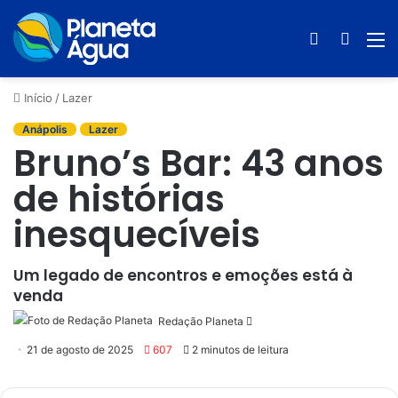
Switch
Procur
M
skin
por
Início
/
Lazer
Anápolis
Lazer
Bruno’s Bar: 43 anos
de histórias
inesquecíveis
Um legado de encontros e emoções está à
venda
Redação Planeta
Mande
um
21 de agosto de 2025
607
2 minutos de leitura
e-
mail