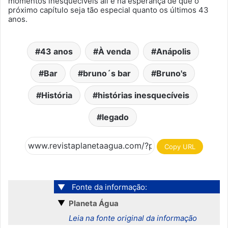
momentos inesquecíveis ali e na esperança de que o
próximo capítulo seja tão especial quanto os últimos 43
anos.
43 anos
À venda
Anápolis
Bar
bruno´s bar
Bruno's
História
histórias inesquecíveis
legado
Copy URL
▼
Fonte da informação:
▼
Planeta Água
Leia na fonte original da informação