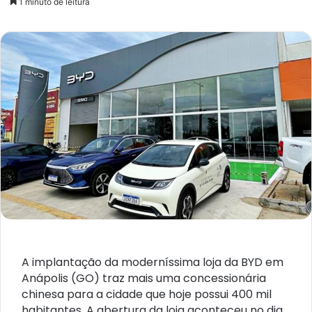
1 minuto de leitura
e-
mail
A implantação da moderníssima loja da BYD em
Anápolis (GO) traz mais uma concessionária
chinesa para a cidade que hoje possui 400 mil
habitantes. A abertura da loja aconteceu no dia