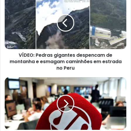
e
n
d
e
r
e
ç
o
d
e
e
VÍDEO: Pedras gigantes despencam de
m
a
montanha e esmagam caminhões em estrada
i
no Peru
l