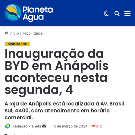
Switch
Procur
M
skin
por
Início
/
Mobilidade
Mobilidade
Inauguração da
BYD em Anápolis
aconteceu nesta
segunda, 4
A loja de Anápolis está localizada à Av. Brasil
Sul, 4400, com atendimento em horário
comercial.
Redação Planeta
Mande
5 de março de 2024
612
um