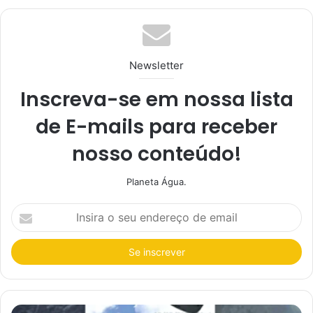
te
Newsletter
Inscreva-se em nossa lista
de E-mails para receber
nosso conteúdo!
Planeta Água.
I
n
s
i
r
a
o
s
e
u