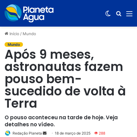
Switch
Procur
M
skin
por
Início
/
Mundo
Mundo
Após 9 meses,
astronautas fazem
pouso bem-
sucedido de volta à
Terra
O pouso aconteceu na tarde de hoje. Veja
detalhes no vídeo.
Redação Planeta
Mande
18 de março de 2025
288