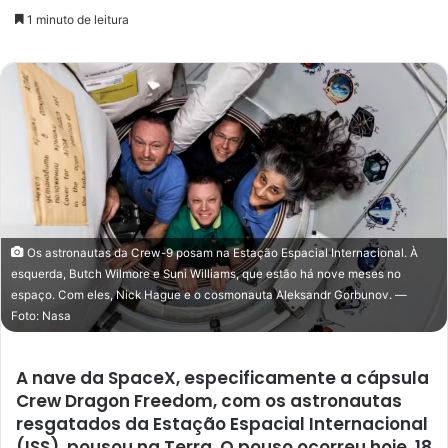
um
1 minuto de leitura
e-
mail
Os astronautas da Crew-9 posam na Estação Espacial Internacional. À
esquerda, Butch Wilmore e Suni Williams, que estão há nove meses no
espaço. Com eles, Nick Hague e o cosmonauta Aleksandr Gorbunov. —
Foto: Nasa
A nave da SpaceX, especificamente a cápsula
Crew Dragon Freedom, com os astronautas
resgatados da Estação Espacial Internacional
(ISS), pousou na Terra. O pouso ocorreu hoje, 18