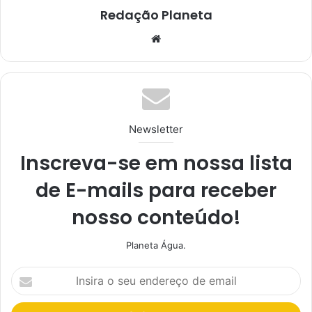
Redação Planeta
We
bsi
te
Newsletter
Inscreva-se em nossa lista
de E-mails para receber
nosso conteúdo!
Planeta Água.
I
n
s
i