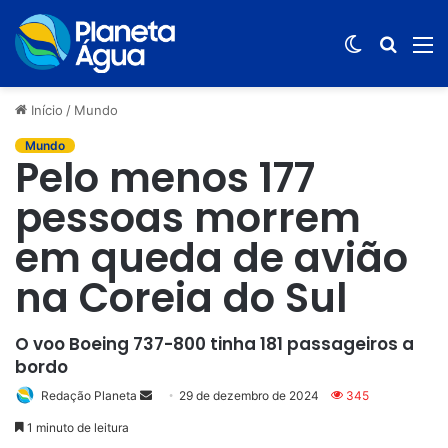
Switch
Procur
M
skin
por
Início
/
Mundo
Mundo
Pelo menos 177
pessoas morrem
em queda de avião
na Coreia do Sul
O voo Boeing 737-800 tinha 181 passageiros a
bordo
Redação Planeta
Mande
29 de dezembro de 2024
345
um
1 minuto de leitura
e-