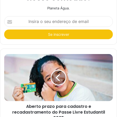
Planeta Água.
I
n
s
i
r
a
o
s
e
u
e
n
d
e
r
e
ç
o
d
e
e
Aberto prazo para cadastro e
m
a
recadastramento do Passe Livre Estudantil
i