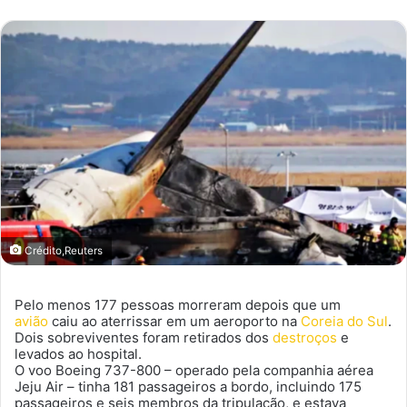
mail
Crédito,Reuters
Pelo menos 177 pessoas morreram depois que um
avião
caiu ao aterrissar em um aeroporto na
Coreia do Sul
.
Dois sobreviventes foram retirados dos
destroços
e
levados ao hospital.
O voo Boeing 737-800 – operado pela companhia aérea
Jeju Air – tinha 181 passageiros a bordo, incluindo 175
passageiros e seis membros da tripulação, e estava