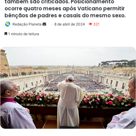
também são criticados. Posicionamento
ocorre quatro meses após Vaticano permitir
bênçãos de padres e casais do mesmo sexo.
Redação Planeta
Mande
8 de abril de 2024
321
um
1 minuto de leitura
e-
mail