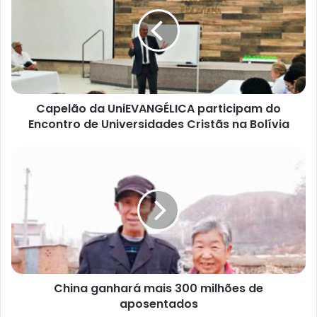
d
e
r
e
ç
o
d
e
e
Capelão da UniEVANGÉLICA participam do
m
a
Encontro de Universidades Cristãs na Bolívia
i
l
China ganhará mais 300 milhões de
aposentados