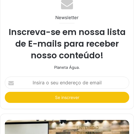
Newsletter
Inscreva-se em nossa lista
de E-mails para receber
nosso conteúdo!
Planeta Água.
I
n
s
i
r
a
o
s
e
u
e
n