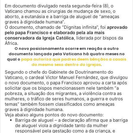
Em documento divulgado nesta segunda-feira (8), o
Vaticano chamou as cirurgias de mudança de sexo, o
aborto, a eutanásia e a barriga de aluguel de “ameaças
graves à dignidade humana”.
O documento, chamado de “Dignitas infinita”, foi
aprovado
pelo papa Francisco e elaborado pela ala mais
conservadora da Igreja Católica
, liderada por bispos da
África.
O novo posicionamento ocorre em
reação a outro
documento lançado pela Vaticano há quatro meses
no
qual o
papa autoriza que padres deem bênçãos a casais
do mesmo sexo dentro do igrejas
.
Segundo o chefe do Gabinete de Doutrinamento do
Vaticano, o cardeal Victor Manuel Fernández, que divulgou
o novo documento,
o papa Francisco aprovou a carta após
solicitar que os bispos mencionassem nele também “a
pobreza, a situação dos migrantes, a violência contra as
mulheres, o tráfico de seres humanos, a guerra e outros
temas” também fossem classificados como ameaças
graves à dignidade humana
.
Veja abaixo alguns pontos do novo documento:
Barriga de aluguel – a declaração afirma que a barriga
de aluguel viola a dignidade tanto da mulher
responsável pela gestação como a da criança, e