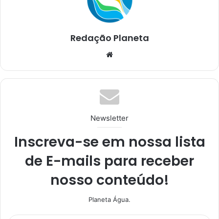
Redação Planeta
We
bsi
te
Newsletter
Inscreva-se em nossa lista
de E-mails para receber
nosso conteúdo!
Planeta Água.
I