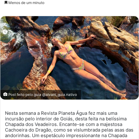
um
Menos de um minuto
e-
mail
Post feito pelo guia @alvani_guia.nativo
Nesta semana a Revista Planeta Água fez mais uma
incursão pelo interior de Goiás, desta feita na belíssima
Chapada dos Veadeiros. Encante-se com a majestosa
Cachoeira do Dragão, como se vislumbrada pelas asas das
andorinhas. Um espetáculo impressionante na Chapada