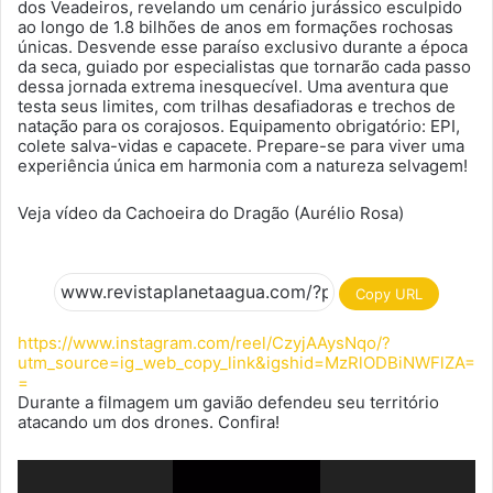
dos Veadeiros, revelando um cenário jurássico esculpido
ao longo de 1.8 bilhões de anos em formações rochosas
únicas. Desvende esse paraíso exclusivo durante a época
da seca, guiado por especialistas que tornarão cada passo
dessa jornada extrema inesquecível. Uma aventura que
testa seus limites, com trilhas desafiadoras e trechos de
natação para os corajosos. Equipamento obrigatório: EPI,
colete salva-vidas e capacete. Prepare-se para viver uma
experiência única em harmonia com a natureza selvagem!
Veja vídeo da Cachoeira do Dragão (Aurélio Rosa)
Copy URL
https://www.instagram.com/reel/CzyjAAysNqo/?
utm_source=ig_web_copy_link&igshid=MzRlODBiNWFlZA=
=
Durante a filmagem um gavião defendeu seu território
atacando um dos drones. Confira!
Tocador
de