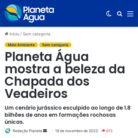
Switch
Procur
M
skin
por
Início
/
Sem categoria
Meio Ambiente
Sem categoria
Planeta Água
mostra a beleza da
Chapada dos
Veadeiros
Um cenário jurássico esculpido ao longo de 1.8
bilhões de anos em formações rochosas
únicas.
Redação Planeta
Mande
19 de novembro de 2023
615