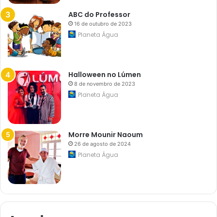
t
r
ABC do Professor
a
16 de outubro de 2023
d
i
Planeta Água
c
i
o
n
a
Halloween no Lúmen
l
8 de novembro de 2023
?
(
Planeta Água
m
u
i
t
o
Morre Mounir Naoum
s
26 de agosto de 2024
n
Planeta Água
ã
o
s
a
b
e
m
)