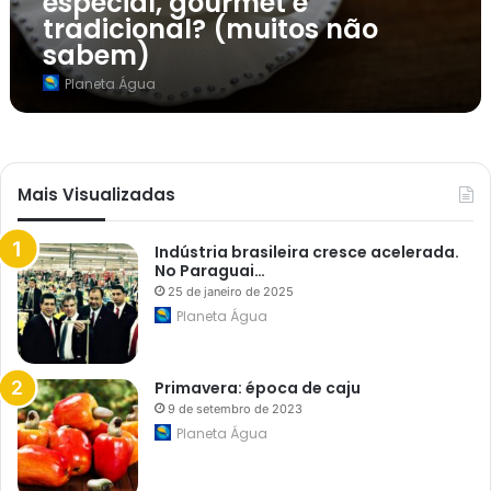
especial, gourmet e
ç
tradicional? (muitos não
a
e
sabem)
n
t
Planeta Água
r
e
c
a
f
é
Mais Visualizadas
e
s
p
e
Indústria brasileira cresce acelerada.
c
No Paraguai…
i
25 de janeiro de 2025
a
Planeta Água
l
,
g
o
Primavera: época de caju
u
r
9 de setembro de 2023
m
Planeta Água
e
t
e