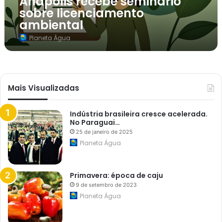
Anápolis recebe seminário
b
sobre licenciamento
e
s
ambiental
e
m
Planeta Água
i
n
á
r
i
o
Mais Visualizadas
s
o
b
r
Indústria brasileira cresce acelerada.
e
No Paraguai…
l
25 de janeiro de 2025
i
Planeta Água
c
e
n
c
Primavera: época de caju
i
a
9 de setembro de 2023
m
Planeta Água
e
n
t