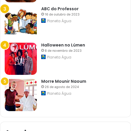
o
a
ABC do Professor
m
16 de outubro de 2023
b
i
Planeta Água
e
n
t
a
l
Halloween no Lúmen
8 de novembro de 2023
Planeta Água
Morre Mounir Naoum
26 de agosto de 2024
Planeta Água