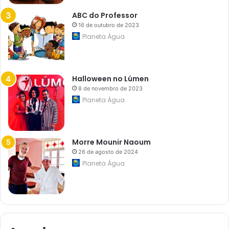
o
s
ABC do Professor
p
16 de outubro de 2023
a
í
Planeta Água
s
e
s
d
a
Halloween no Lúmen
E
8 de novembro de 2023
u
r
Planeta Água
o
p
a
Morre Mounir Naoum
26 de agosto de 2024
Planeta Água