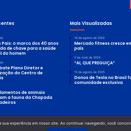
centes
Mais Visualizadas
rás
16 de agosto de 2025
s Pais: o marco dos 40 anos
Mercado fitness cresce e
ada de chave para a saúde
país
al do homem
5 de maio de 2024
“AI, QUE PREGUIÇA”
rás
bate Plano Diretor e
lização do Centro de
15 de agosto de 2025
Donos de Tesla no Brasil
is
comunidade exclusiva
lamentos de animais
am a fauna da Chapada
adeiros
a sua experiência em nosso site. Ao continuar navegando, você concord
 Planeta Água - Odilon Alves Rosa DRT-GO: 0870/86 - OAB-GO: 12.754