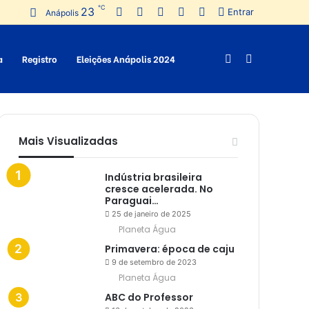
℃
23
Facebook
Twitter
Pinterest
YouTube
Instagram
Entrar
Anápolis
a
Registro
Eleições Anápolis 2024
Switch
Procurar
skin
por
Mais Visualizadas
Indústria brasileira
cresce acelerada. No
Paraguai…
25 de janeiro de 2025
Planeta Água
Primavera: época de caju
9 de setembro de 2023
Planeta Água
ABC do Professor