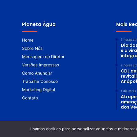
Planeta Água
Mais Re
Home
7 horas at
Dia do
Sobre Nós
e a vir
integr
Mensagem do Diretor
Versões Impressas
7 horas at
CDL de
Como Anunciar
revita
Anápol
Trabalhe Conosco
Marketing Digital
1 dia atrás
Atrope
Contato
ameaç
dos Ve
Usamos cookies para personalizar anúncios e melhorar 
© Copyright 2026. Todos os direitos reservados |
Revista