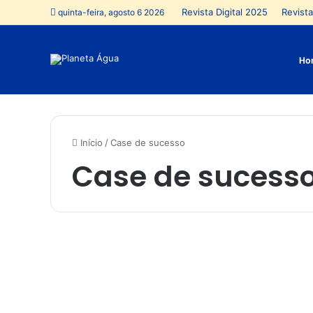
Revista Digital 2025
Revista
quinta-feira, agosto 6 2026
Ho
Início
/
Case de sucesso
Case de sucess
R
e
Tecnologia
c
a
r
r
e