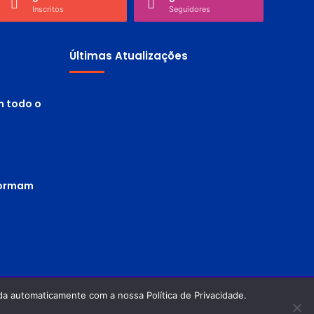
Inscritos
Seguidores
Últimas Atualizações
m todo o
 formam
a automaticamente com a nossa Política de Privacidade.
Política de privacidade
Termos de Uso
Facebook
Twitter
Pinterest
YouTube
Instagram