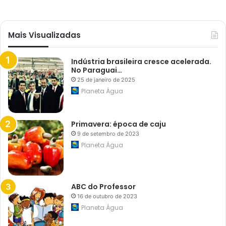
r
e
g
a
c
Mais Visualizadas
a
r
t
Indústria brasileira cresce acelerada.
a
No Paraguai…
a
25 de janeiro de 2025
o
L
Planeta Água
e
g
i
s
Primavera: época de caju
l
9 de setembro de 2023
a
Planeta Água
t
i
v
o
ABC do Professor
16 de outubro de 2023
Planeta Água