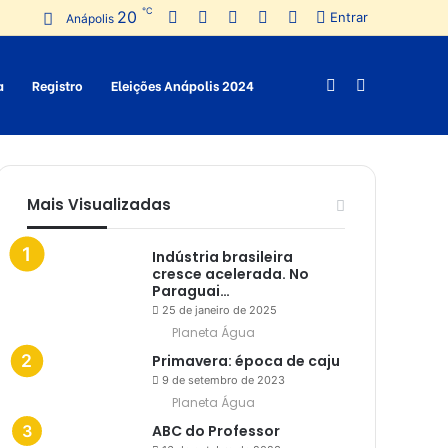
℃
20
Facebook
Twitter
Pinterest
YouTube
Instagram
Entrar
Anápolis
a
Registro
Eleições Anápolis 2024
Switch
Procurar
skin
por
Mais Visualizadas
Indústria brasileira
cresce acelerada. No
Paraguai…
25 de janeiro de 2025
Planeta Água
Primavera: época de caju
9 de setembro de 2023
Planeta Água
ABC do Professor