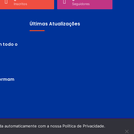
Inscritos
Seguidores
Últimas Atualizações
m todo o
 formam
a automaticamente com a nossa Política de Privacidade.
Política de privacidade
Termos de Uso
Facebook
Twitter
Pinterest
YouTube
Instagram