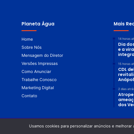
Planeta Água
Mais Re
Home
14 horas a
Dia do
Sobre Nós
e a vir
integr
Mensagem do Diretor
Versões Impressas
15 horas a
CDL de
Como Anunciar
revita
Anápol
Trabalhe Conosco
Marketing Digital
2 dias atrá
Atrope
Contato
ameaç
dos Ve
Usamos cookies para personalizar anúncios e melhorar 
© Copyright 2026. Todos os direitos reservados |
Revista