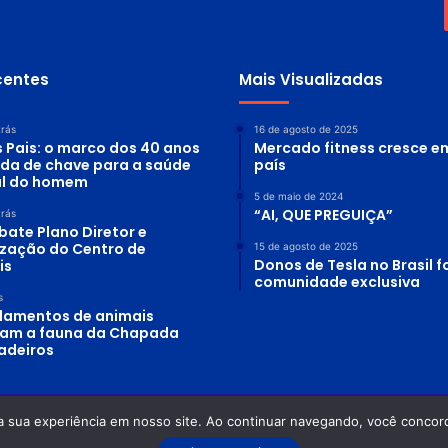
centes
Mais Visualizadas
trás
16 de agosto de 2025
s Pais: o marco dos 40 anos
Mercado fitness cresce e
ada de chave para a saúde
país
al do homem
5 de maio de 2024
“AI, QUE PREGUIÇA”
trás
bate Plano Diretor e
lização do Centro de
15 de agosto de 2025
Donos de Tesla no Brasil
is
comunidade exclusiva
s
lamentos de animais
am a fauna da Chapada
adeiros
a sua experiência em nosso site. Ao continuar navegando, você concord
 Planeta Água - Odilon Alves Rosa DRT-GO: 0870/86 - OAB-GO: 12.754