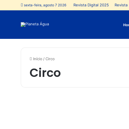
Revista Digital 2025
Revista 
sexta-feira, agosto 7 2026
Ho
Início
/
Circo
Circo
G
o
Lazer
i
â
n
i
a