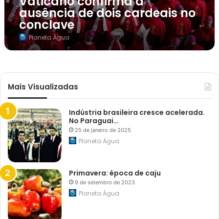
Vaticano confirma a
i
ausência de dois cardeais no
r
m
conclave
a
a
Planeta Água
a
u
s
ê
n
c
Mais Visualizadas
i
a
d
e
Indústria brasileira cresce acelerada.
d
No Paraguai…
o
25 de janeiro de 2025
i
Planeta Água
s
c
a
r
Primavera: época de caju
d
e
9 de setembro de 2023
a
Planeta Água
i
s
n