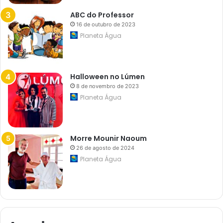
o
c
ABC do Professor
o
16 de outubro de 2023
n
c
Planeta Água
l
a
v
e
Halloween no Lúmen
8 de novembro de 2023
Planeta Água
Morre Mounir Naoum
26 de agosto de 2024
Planeta Água