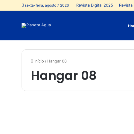
Revista Digital 2025
Revista 
sexta-feira, agosto 7 2026
Ho
Início
/
Hangar 08
Hangar 08
B
a
Anápolis
r
e
s
e
s