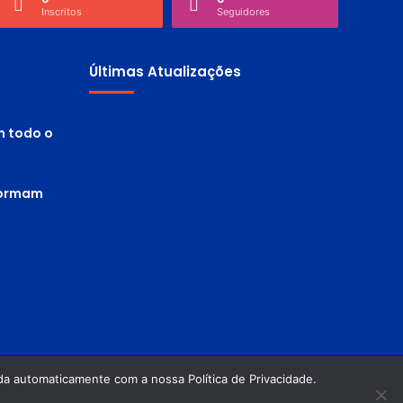
Inscritos
Seguidores
Últimas Atualizações
m todo o
 formam
a automaticamente com a nossa Política de Privacidade.
Política de privacidade
Termos de Uso
Facebook
Twitter
Pinterest
YouTube
Instagram