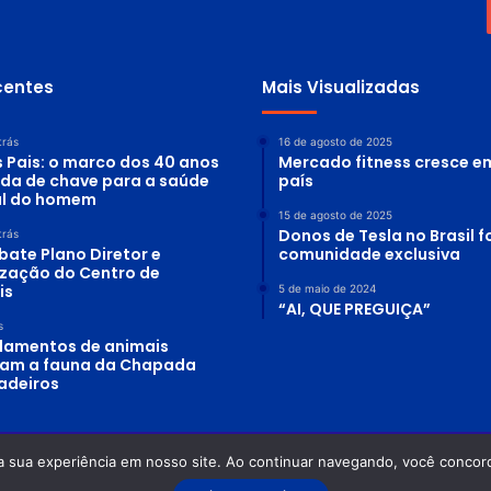
centes
Mais Visualizadas
trás
16 de agosto de 2025
s Pais: o marco dos 40 anos
Mercado fitness cresce e
ada de chave para a saúde
país
al do homem
15 de agosto de 2025
Donos de Tesla no Brasil
trás
bate Plano Diretor e
comunidade exclusiva
lização do Centro de
is
5 de maio de 2024
“AI, QUE PREGUIÇA”
s
lamentos de animais
am a fauna da Chapada
adeiros
a sua experiência em nosso site. Ao continuar navegando, você concord
 Planeta Água - Odilon Alves Rosa DRT-GO: 0870/86 - OAB-GO: 12.754