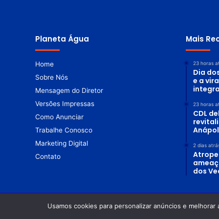
Planeta Água
Mais Re
Home
23 horas a
Dia do
Sobre Nós
e a vir
integr
Mensagem do Diretor
Versões Impressas
23 horas a
CDL de
Como Anunciar
revita
Anápol
Trabalhe Conosco
Marketing Digital
2 dias atrá
Atrope
Contato
ameaç
dos Ve
Usamos cookies para personalizar anúncios e melhorar 
© Copyright 2026. Todos os direitos reservados |
Revista