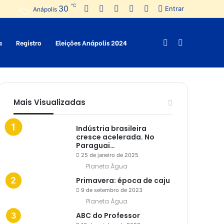
℃
30
Facebook
Twitter
Pinterest
YouTube
Instagram
Entrar
Anápolis
a
Registro
Eleições Anápolis 2024
Switch
Procurar
skin
por
Mais Visualizadas
Indústria brasileira
cresce acelerada. No
Paraguai…
25 de janeiro de 2025
Planeta Água
Primavera: época de caju
9 de setembro de 2023
Planeta Água
ABC do Professor