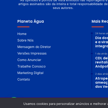
*As opiniões e pontos de vista emitidos nas reportagens e
artigos assinados são da inteira e total responsabilidade de
seus autores.
Planeta Água
Mais Re
Home
24 horas a
Dia do
Sobre Nós
e a vir
integr
Mensagem do Diretor
Versões Impressas
1 dia atrás
CDL de
Como Anunciar
revita
Anápol
Trabalhe Conosco
Marketing Digital
2 dias atrá
Atrope
Contato
ameaç
dos Ve
Usamos cookies para personalizar anúncios e melhorar 
© Copyright 2026. Todos os direitos reservados |
Revista