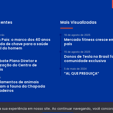
centes
Mais Visualizadas
trás
16 de agosto de 2025
s Pais: o marco dos 40 anos
Mercado fitness cresce e
ada de chave para a saúde
país
al do homem
15 de agosto de 2025
Donos de Tesla no Brasil
bate Plano Diretor e
comunidade exclusiva
lização do Centro de
is
5 de maio de 2024
“AI, QUE PREGUIÇA”
s
lamentos de animais
am a fauna da Chapada
adeiros
a sua experiência em nosso site. Ao continuar navegando, você concord
 Planeta Água - Odilon Alves Rosa DRT-GO: 0870/86 - OAB-GO: 12.754