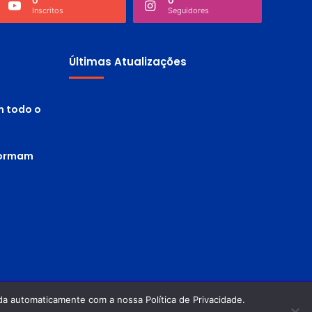
0
0
Inscritos
Seguidores
Últimas Atualizações
m todo o
 formam
a automaticamente com a nossa Política de Privacidade.
Política de privacidade
Termos de Uso