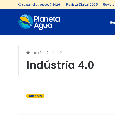
Revista Digital 2025
Revista 
sexta-feira, agosto 7 2026
Ho
Início
/
Indústria 4.0
Indústria 4.0
U
A
Anápolis
B
A
n
á
p