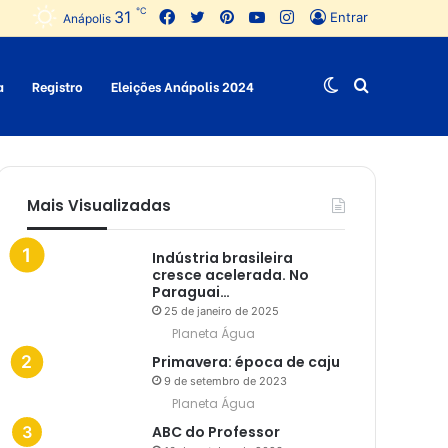
℃
31
Facebook
Twitter
Pinterest
YouTube
Instagram
Entrar
Anápolis
a
Registro
Eleições Anápolis 2024
Switch
Procurar
skin
por
Mais Visualizadas
Indústria brasileira
cresce acelerada. No
Paraguai…
25 de janeiro de 2025
Planeta Água
Primavera: época de caju
9 de setembro de 2023
Planeta Água
ABC do Professor