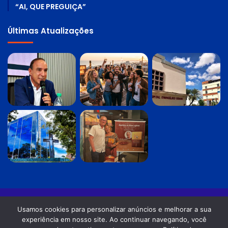
“AI, QUE PREGUIÇA”
Últimas Atualizações
© Copyright 2026. Todos os direitos reservados |
Revista Planeta
Usamos cookies para personalizar anúncios e melhorar a sua
Água - Odilon Alves Rosa DRT-GO: 0870/86 - OAB-GO: 12.754
experiência em nosso site. Ao continuar navegando, você
Política de privacidade
Termos de Uso