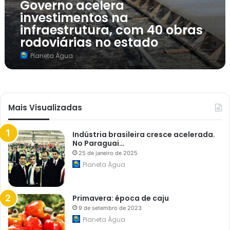
Governo acelera
i
investimentos na
m
e
infraestrutura, com 40 obras
n
rodoviárias no estado
t
o
Planeta Água
s
n
a
i
n
f
r
Mais Visualizadas
a
e
s
Indústria brasileira cresce acelerada.
t
No Paraguai…
r
25 de janeiro de 2025
u
t
Planeta Água
u
r
a
,
Primavera: época de caju
c
9 de setembro de 2023
o
Planeta Água
m
4