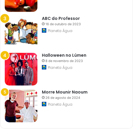
0
o
b
ABC do Professor
r
a
16 de outubro de 2023
s
Planeta Água
r
o
d
o
v
Halloween no Lúmen
i
á
8 de novembro de 2023
r
Planeta Água
i
a
s
n
o
Morre Mounir Naoum
e
26 de agosto de 2024
s
t
Planeta Água
a
d
o