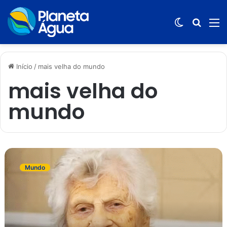
Switch
Procur
M
skin
por
Início
/
mais velha do mundo
mais velha do
mundo
P
e
Mundo
s
s
o
a
m
a
i
s