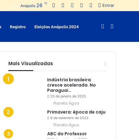
℃
26
Facebook
Twitter
Pinterest
YouTube
Instagram
Entrar
Anápolis
a
Registro
Eleições Anápolis 2024
Switch
Procurar
skin
por
Mais Visualizadas
Indústria brasileira
cresce acelerada. No
Paraguai…
25 de janeiro de 2025
Planeta Água
Primavera: época de caju
9 de setembro de 2023
Planeta Água
ABC do Professor