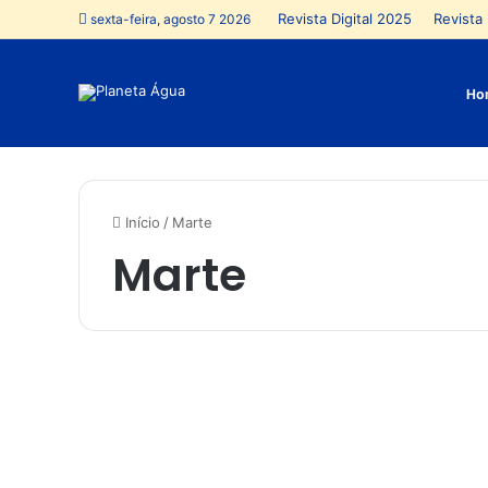
Revista Digital 2025
Revista 
sexta-feira, agosto 7 2026
Ho
Início
/
Marte
Marte
M
u
Mundo
s
k
m
u
d