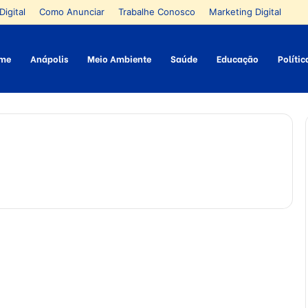
Digital
Como Anunciar
Trabalhe Conosco
Marketing Digital
me
Anápolis
Meio Ambiente
Saúde
Educação
Polític
C
u
Ciência
r
i
o
s
i