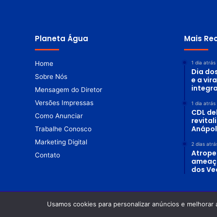
Planeta Água
Mais Re
Home
1 dia atrás
Dia do
Sobre Nós
e a vir
integr
Mensagem do Diretor
Versões Impressas
1 dia atrás
CDL de
Como Anunciar
revita
Anápol
Trabalhe Conosco
Marketing Digital
2 dias atrá
Atrope
Contato
ameaç
dos Ve
Usamos cookies para personalizar anúncios e melhorar 
© Copyright 2026. Todos os direitos reservados |
Revista