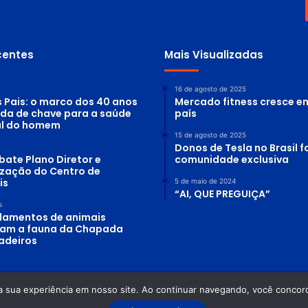
centes
Mais Visualizadas
16 de agosto de 2025
s Pais: o marco dos 40 anos
Mercado fitness cresce e
ada de chave para a saúde
país
al do homem
15 de agosto de 2025
Donos de Tesla no Brasil
bate Plano Diretor e
comunidade exclusiva
lização do Centro de
is
5 de maio de 2024
“AI, QUE PREGUIÇA”
s
lamentos de animais
am a fauna da Chapada
adeiros
a sua experiência em nosso site. Ao continuar navegando, você concord
 Planeta Água - Odilon Alves Rosa DRT-GO: 0870/86 - OAB-GO: 12.754