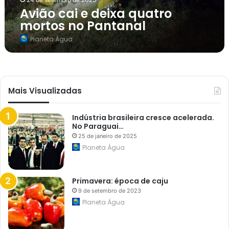
x
Avião cai e deixa quatro
a
q
mortos no Pantanal
u
a
Planeta Água
t
r
o
m
o
r
Mais Visualizadas
t
o
s
n
Indústria brasileira cresce acelerada.
o
No Paraguai…
P
25 de janeiro de 2025
a
Planeta Água
n
t
a
n
Primavera: época de caju
a
l
9 de setembro de 2023
Planeta Água