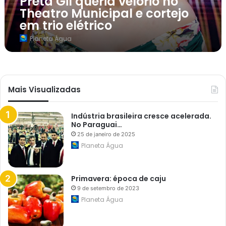
Preta Gil queria velório no
i
Theatro Municipal e cortejo
a
v
em trio elétrico
e
l
Planeta Água
ó
r
i
o
n
o
Mais Visualizadas
T
h
e
a
Indústria brasileira cresce acelerada.
t
No Paraguai…
r
25 de janeiro de 2025
o
Planeta Água
M
u
n
i
Primavera: época de caju
c
i
9 de setembro de 2023
p
Planeta Água
a
l
e