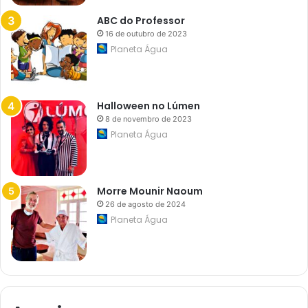
c
o
ABC do Professor
r
16 de outubro de 2023
t
e
Planeta Água
j
o
e
m
t
Halloween no Lúmen
r
8 de novembro de 2023
i
o
Planeta Água
e
l
é
t
r
Morre Mounir Naoum
i
26 de agosto de 2024
c
Planeta Água
o