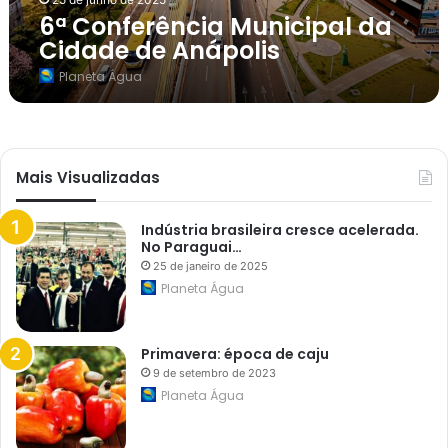
a
6ª Conferência Municipal da
M
u
Cidade de Anápolis
n
i
Planeta Água
c
i
p
a
l
d
Mais Visualizadas
a
C
i
d
Indústria brasileira cresce acelerada.
a
No Paraguai…
d
25 de janeiro de 2025
e
Planeta Água
d
e
A
n
Primavera: época de caju
á
p
9 de setembro de 2023
o
Planeta Água
l
i
s