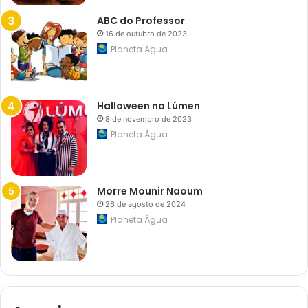
e
m
ABC do Professor
f
16 de outubro de 2023
e
s
Planeta Água
t
i
v
a
l
Halloween no Lúmen
i
8 de novembro de 2023
n
é
Planeta Água
d
i
t
o
Morre Mounir Naoum
26 de agosto de 2024
Planeta Água