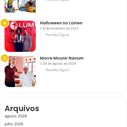
i
s
t
a
s
Halloween no Lúmen
8 de novembro de 2023
Planeta Água
Morre Mounir Naoum
26 de agosto de 2024
Planeta Água
Arquivos
agosto 2026
julho 2026