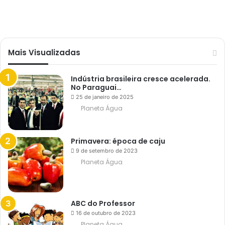
Vasco tinha 20 flamenguistas
r
c
Planeta Água
e
d
o
r
Mais Visualizadas
d
o
V
a
Indústria brasileira cresce acelerada.
s
No Paraguai…
c
25 de janeiro de 2025
o
Planeta Água
t
i
n
h
Primavera: época de caju
a
2
9 de setembro de 2023
0
Planeta Água
f
l
a
m
e
ABC do Professor
n
g
16 de outubro de 2023
u
Planeta Água