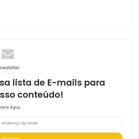
ewsletter
a lista de E-mails para
osso conteúdo!
aneta Água.