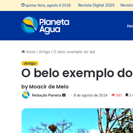
Revista Digital 2025
Revista
quinta-feira, agosto 6 2026
Ho
Início
/
Artigo
/
O belo exemplo do Ipê
Artigo
O belo exemplo d
by Moacir de Melo
Redação Planeta
Mande
8 de agosto de 2024
361
3 
um
e-
mail