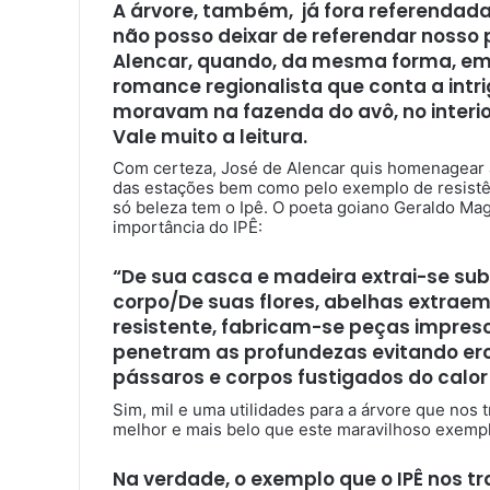
A árvore, também, já fora referendada
não posso deixar de referendar nosso 
Alencar, quando, da mesma forma, em 1
romance regionalista que conta a intri
moravam na fazenda do avô, no interior
Vale muito a leitura.
Com certeza, José de Alencar quis homenagear a
das estações bem como pelo exemplo de resistê
só beleza tem o Ipê. O poeta goiano Geraldo Ma
importância do IPÊ:
“De sua casca e madeira extrai-se su
corpo/De suas flores, abelhas extraem
resistente, fabricam-se peças impresc
penetram as profundezas evitando ero
pássaros e corpos fustigados do calor 
Sim, mil e uma utilidades para a árvore que nos
melhor e mais belo que este maravilhoso exempl
Na verdade, o exemplo que o IPÊ nos t