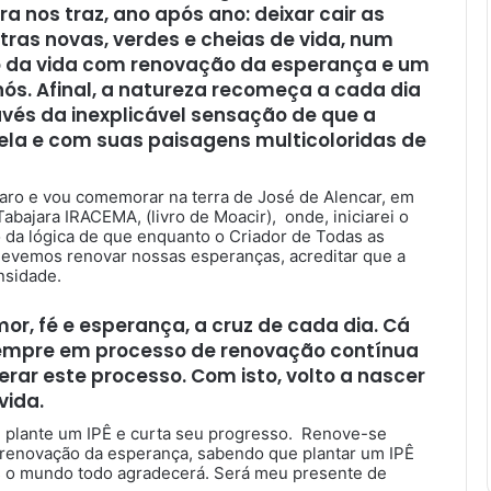
nos traz, ano após ano: deixar cair as
tras novas, verdes e cheias de vida, num
 da vida com renovação da esperança e um
ós. Afinal, a natureza recomeça a cada dia
vés da inexplicável sensação de que a
ela e com suas paisagens multicoloridas de
paro e vou comemorar na terra de José de Alencar, em
bajara IRACEMA, (livro de Moacir), onde, iniciarei o
 da lógica de que enquanto o Criador de Todas as
devemos renovar nossas esperanças, acreditar que a
nsidade.
or, fé e esperança, a cruz de cada dia. Cá
sempre em processo de renovação contínua
rar este processo. Com isto, volto a nascer
vida.
ue plante um IPÊ e curta seu progresso. Renove-se
 renovação da esperança, sabendo que plantar um IPÊ
mas o mundo todo agradecerá. Será meu presente de