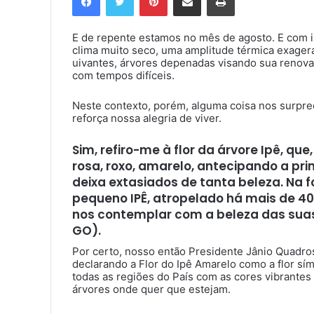
E de repente estamos no mês de agosto. E com i
clima muito seco, uma amplitude térmica exager
uivantes, árvores depenadas visando sua renova
com tempos difíceis.
Neste contexto, porém, alguma coisa nos surpre
reforça nossa alegria de viver.
Sim, refiro-me à flor da árvore Ipê, q
rosa, roxo, amarelo, antecipando a pr
deixa extasiados de tanta beleza. Na 
pequeno IPÊ, atropelado há mais de 4
nos contemplar com a beleza das suas f
GO).
Por certo, nosso então Presidente Jânio Quadro
declarando a Flor do Ipê Amarelo como a flor sím
todas as regiões do País com as cores vibrante
árvores onde quer que estejam.