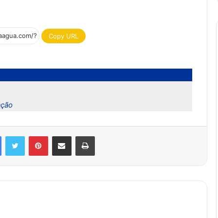
Copy URL
ação
Facebook
Twitter
Pinterest
Compartilhar via e-mail
Imprimir