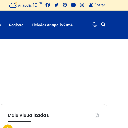
℃
19
Facebook
Twitter
Pinterest
YouTube
Instagram
Entrar
Anápolis
a
Registro
Eleições Anápolis 2024
Switch
Procurar
skin
por
Mais Visualizadas