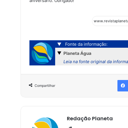
aniversário. Obrigado!
▼
Fonte da informação:
▼
Planeta Água
Leia na fonte original da inform
Compartilhar
Redação Planeta