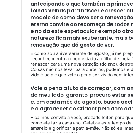
antecipando o que também a primavera 
folhas velhas para nascer e crescer ou
modelo de como deve ser a renovação
eterno convite ao recomeço de todos n
e no dá este espetacular exemplo atra
natureza fica mais exuberante, mais b
renovação que dá gosto de ver.
E como sou aniversariante de agosto, já me pre
reconhecimento ao nome dado ao filho de índia Ta
renascer para uma nova estação (do ano), dentro
Coisas não nos levar para o eterno, podemos e 
vida é bela e que vale a pena ser vivida com inte
Vale a pena a luta de carregar, com am
do meu lado, garanto, procuro estar 
e, em cada mês de agosto, busco acele
e a agradecer ao Criador pelo dom da 
Fica meu convite a você, prezado leitor, para q
como ele faz a cada ano. Celebre este tempo de
amarelo é glorificar a pátria-mãe. Não só eu, 