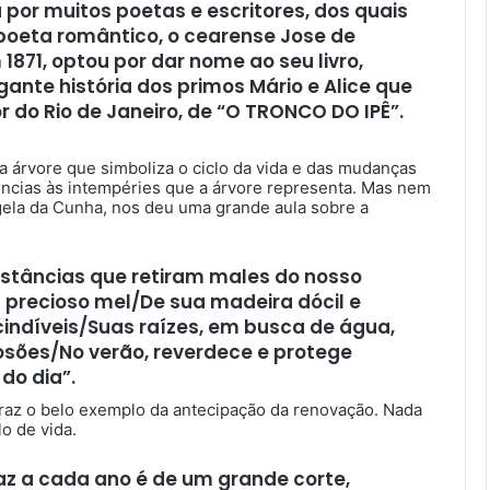
 por muitos poetas e escritores, dos quais
poeta romântico, o cearense Jose de
871, optou por dar nome ao seu livro,
gante história dos primos Mário e Alice que
 do Rio de Janeiro, de “O TRONCO DO IPÊ”.
 árvore que simboliza o ciclo da vida e das mudanças
ncias às intempéries que a árvore representa. Mas nem
gela da Cunha, nos deu uma grande aula sobre a
bstâncias que retiram males do nosso
 precioso mel/De sua madeira dócil e
indíveis/Suas raízes, em busca de água,
sões/No verão, reverdece e protege
do dia”.
 traz o belo exemplo da antecipação da renovação. Nada
o de vida.
raz a cada ano é de um grande corte,