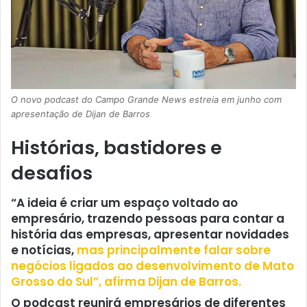
O novo podcast do Campo Grande News estreia em junho com
apresentação de Dijan de Barros
Histórias, bastidores e
desafios
“A ideia é criar um espaço voltado ao
empresário, trazendo pessoas para contar a
história das empresas, apresentar novidades
e notícias,
mas principalmente falar sobre
negócios ligados ao desenvolvimento de Mato
Grosso do Sul”, afirma Dijan de Barros.
O podcast reunirá empresários de diferentes