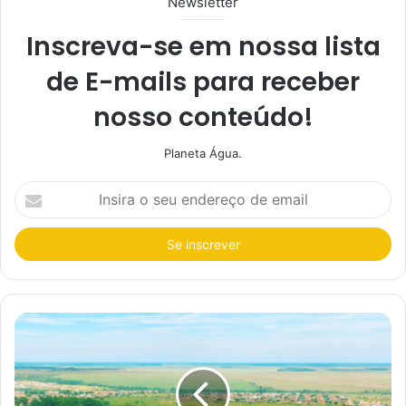
Newsletter
Inscreva-se em nossa lista
de E-mails para receber
nosso conteúdo!
Planeta Água.
I
n
s
i
r
a
o
s
e
u
e
n
d
e
r