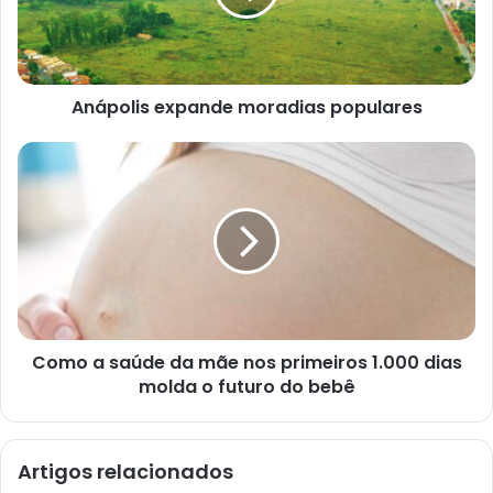
e
ç
o
d
e
e
Anápolis expande moradias populares
m
a
i
l
Como a saúde da mãe nos primeiros 1.000 dias
molda o futuro do bebê
Artigos relacionados