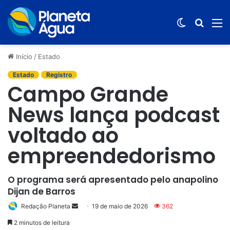
Switch
Procur
M
skin
por
Início
/
Estado
Estado
Registro
Campo Grande
News lança podcast
voltado ao
empreendedorismo
O programa será apresentado pelo anapolino
Dijan de Barros
Redação Planeta
Mande
19 de maio de 2026
362
um
2 minutos de leitura