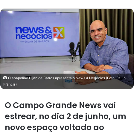
e-
mail
O anapolino Dijan de Barros apresenta o News & Negócios (Foto: Paulo
Francis)
O Campo Grande News vai
estrear, no dia 2 de junho, um
novo espaço voltado ao