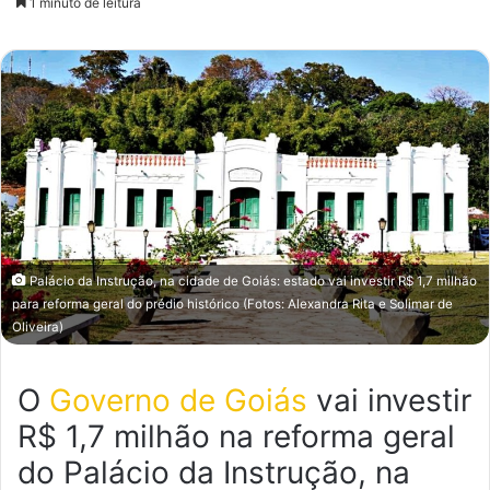
1 minuto de leitura
e-
mail
Palácio da Instrução, na cidade de Goiás: estado vai investir R$ 1,7 milhão
para reforma geral do prédio histórico (Fotos: Alexandra Rita e Solimar de
Oliveira)
O
Governo de Goiás
vai investir
R$ 1,7 milhão na reforma geral
do Palácio da Instrução, na