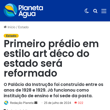
Switch
Procur
M
skin
por
Início
/
Estado
Estado
Primeiro prédio em
estilo art déco do
estado será
reformado
O Palácio da Instrução foi construído entre os
anos de 1928 e 1929. Já funcionou como
instituição de ensino e foi sede da pasta.
Redação Planeta
Mande
25 de julho de 2024
322
um