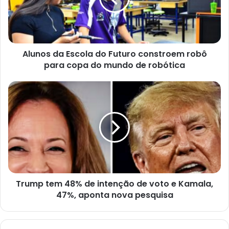
e
ç
o
d
e
e
Alunos da Escola do Futuro constroem robô
m
a
para copa do mundo de robótica
i
l
Trump tem 48% de intenção de voto e Kamala,
47%, aponta nova pesquisa