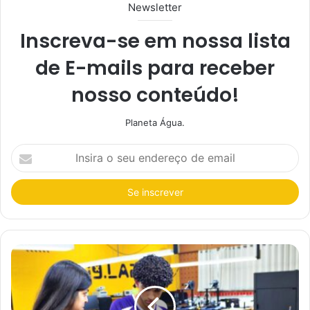
Newsletter
Inscreva-se em nossa lista
de E-mails para receber
nosso conteúdo!
Planeta Água.
I
n
s
i
r
a
o
s
e
u
e
n
d
e
r