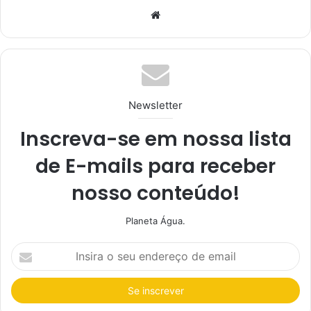
We
bsi
te
Newsletter
Inscreva-se em nossa lista
de E-mails para receber
nosso conteúdo!
Planeta Água.
I
n
s
i
r
a