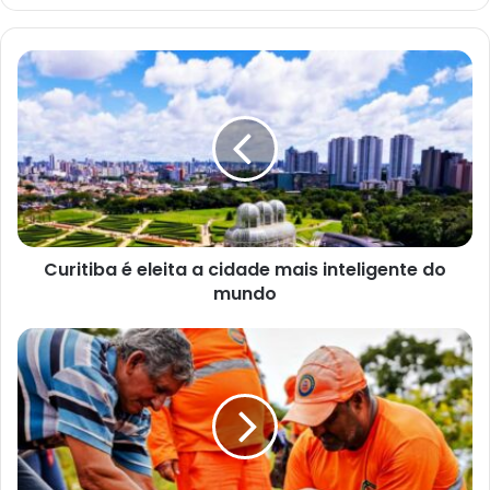
o
s
e
u
e
n
d
e
r
e
ç
o
d
e
e
Curitiba é eleita a cidade mais inteligente do
m
a
mundo
i
l