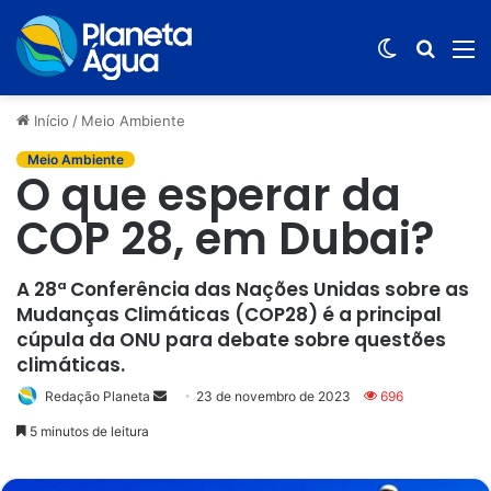
Switch
Procur
M
skin
por
Início
/
Meio Ambiente
Meio Ambiente
O que esperar da
COP 28, em Dubai?
A 28ª Conferência das Nações Unidas sobre as
Mudanças Climáticas (COP28) é a principal
cúpula da ONU para debate sobre questões
climáticas.
Redação Planeta
Mande
23 de novembro de 2023
696
um
5 minutos de leitura
e-
mail