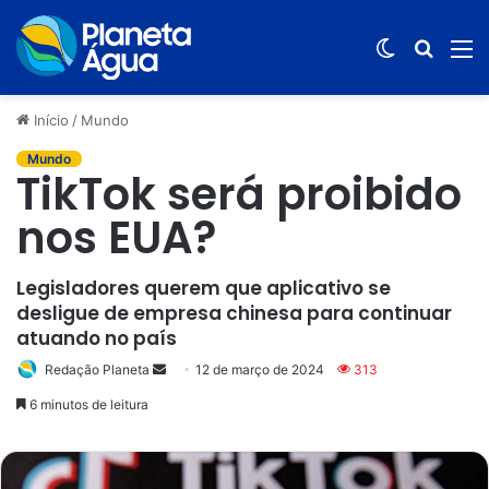
Switch
Procur
M
skin
por
Início
/
Mundo
Mundo
TikTok será proibido
nos EUA?
Legisladores querem que aplicativo se
desligue de empresa chinesa para continuar
atuando no país
Redação Planeta
Mande
12 de março de 2024
313
um
6 minutos de leitura
e-
mail