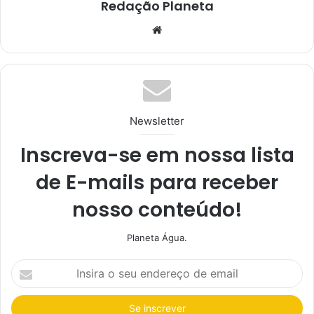
Redação Planeta
We
bsi
te
Newsletter
Inscreva-se em nossa lista
de E-mails para receber
nosso conteúdo!
Planeta Água.
I
n
s
i
r