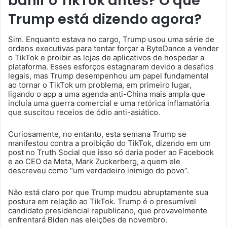
banir o TikTok antes? O que
Trump está dizendo agora?
Sim. Enquanto estava no cargo, Trump usou uma série de
ordens executivas para tentar forçar a ByteDance a vender
o TikTok e proibir as lojas de aplicativos de hospedar a
plataforma. Esses esforços estagnaram devido a desafios
legais, mas Trump desempenhou um papel fundamental
ao tornar o TikTok um problema, em primeiro lugar,
ligando o app a uma agenda anti-China mais ampla que
incluía uma guerra comercial e uma retórica inflamatória
que suscitou receios de ódio anti-asiático.
Curiosamente, no entanto, esta semana Trump se
manifestou contra a proibição do TikTok, dizendo em um
post no Truth Social que isso só daria poder ao Facebook
e ao CEO da Meta, Mark Zuckerberg, a quem ele
descreveu como “um verdadeiro inimigo do povo”.
Não está claro por que Trump mudou abruptamente sua
postura em relação ao TikTok. Trump é o presumível
candidato presidencial republicano, que provavelmente
enfrentará Biden nas eleições de novembro.