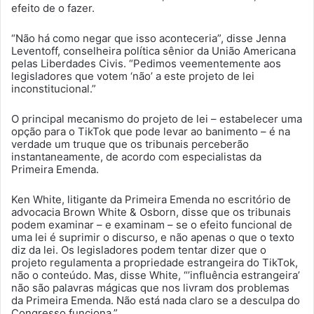
efeito de o fazer.
“Não há como negar que isso aconteceria”, disse Jenna
Leventoff, conselheira política sênior da União Americana
pelas Liberdades Civis. “Pedimos veementemente aos
legisladores que votem ‘não’ a ​​este projeto de lei
inconstitucional.”
O principal mecanismo do projeto de lei – estabelecer uma
opção para o TikTok que pode levar ao banimento – é na
verdade um truque que os tribunais perceberão
instantaneamente, de acordo com especialistas da
Primeira Emenda.
Ken White, litigante da Primeira Emenda no escritório de
advocacia Brown White & Osborn, disse que os tribunais
podem examinar – e examinam – se o efeito funcional de
uma lei é suprimir o discurso, e não apenas o que o texto
diz da lei. Os legisladores podem tentar dizer que o
projeto regulamenta a propriedade estrangeira do TikTok,
não o conteúdo. Mas, disse White, “’influência estrangeira’
não são palavras mágicas que nos livram dos problemas
da Primeira Emenda. Não está nada claro se a desculpa do
Congresso funciona.”