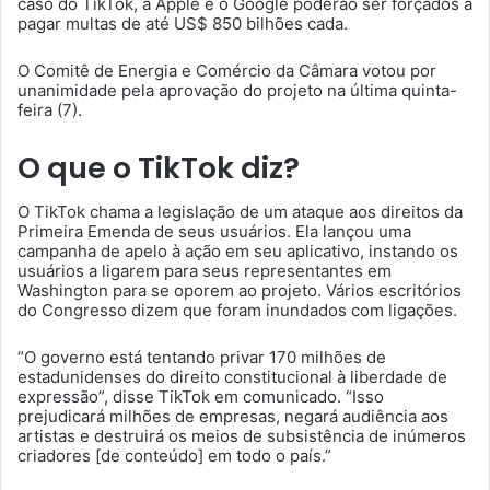
caso do TikTok, a Apple e o Google poderão ser forçados a
pagar multas de até US$ 850 bilhões cada.
O Comitê de Energia e Comércio da Câmara votou por
unanimidade pela aprovação do projeto na última quinta-
feira (7).
O que o TikTok diz?
O TikTok chama a legislação de um ataque aos direitos da
Primeira Emenda de seus usuários. Ela lançou uma
campanha de apelo à ação em seu aplicativo, instando os
usuários a ligarem para seus representantes em
Washington para se oporem ao projeto. Vários escritórios
do Congresso dizem que foram inundados com ligações.
“O governo está tentando privar 170 milhões de
estadunidenses do direito constitucional à liberdade de
expressão”, disse TikTok em comunicado. “Isso
prejudicará milhões de empresas, negará audiência aos
artistas e destruirá os meios de subsistência de inúmeros
criadores [de conteúdo] em todo o país.”