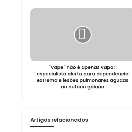
e
n
d
e
r
e
ç
o
d
e
e
m
a
i
"Vape" não é apenas vapor:
l
especialista alerta para dependência
extrema e lesões pulmonares agudas
no outono goiano
Artigos relacionados