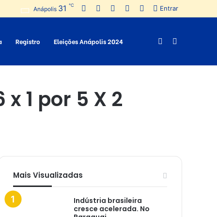
℃
31
Facebook
Twitter
Pinterest
YouTube
Instagram
Entrar
Anápolis
a
Registro
Eleições Anápolis 2024
Switch
Procurar
skin
por
x 1 por 5 X 2
Mais Visualizadas
Indústria brasileira
cresce acelerada. No