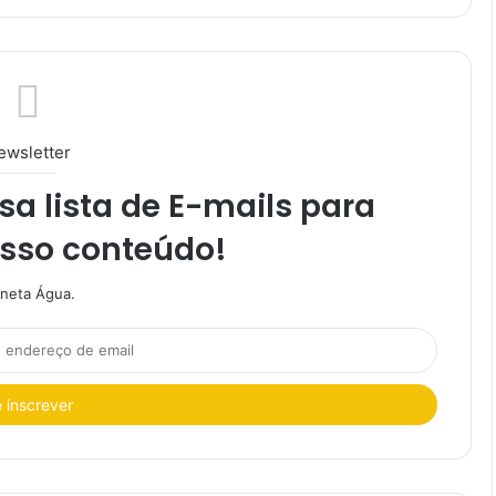
ewsletter
a lista de E-mails para
osso conteúdo!
aneta Água.