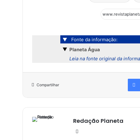
▼
Fonte da informação:
▼
Planeta Água
Leia na fonte original da inform
Compartilhar
Redação Planeta
We
bsi