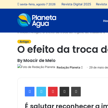
Revista Digital 2025
Revista 
sexta-feira, agosto 7 2026
Ho
Início
/
Artigo
/
O efeito da troca do regime de trabalho 6 x
Artigo
O efeito da troca d
By Moacir de Melo
Redação Planeta
Mande
29 de maio d
um
e-
mail
Facebook
Twitter
Pinterest
Compartilhar via e-mail
Imprimir
É salutar reconhecer a 