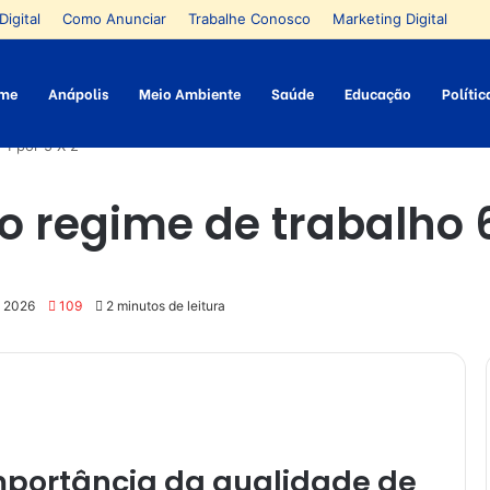
Digital
Como Anunciar
Trabalhe Conosco
Marketing Digital
me
Anápolis
Meio Ambiente
Saúde
Educação
Polític
 1 por 5 X 2
o regime de trabalho 6 
e 2026
109
2 minutos de leitura
importância da qualidade de