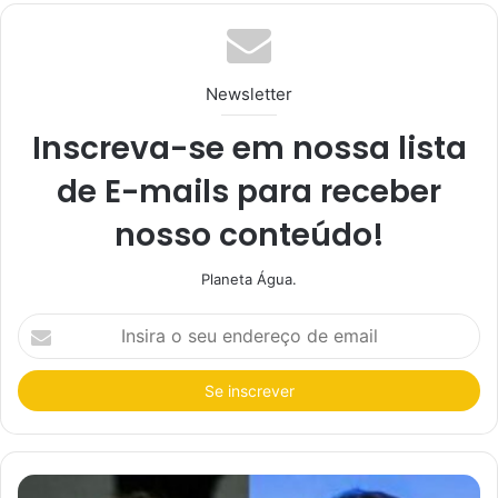
te
Newsletter
Inscreva-se em nossa lista
de E-mails para receber
nosso conteúdo!
Planeta Água.
I
n
s
i
r
a
o
s
e
u