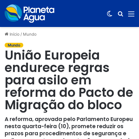
Switch
Procur
M
skin
por
Início
/
Mundo
Mundo
União Europeia
endurece regras
para asilo em
reforma do Pacto de
Migração do bloco
A reforma, aprovada pelo Parlamento Europeu
nesta quarta-feira (10), promete reduzir os
prazos para procedimentos de segurança e