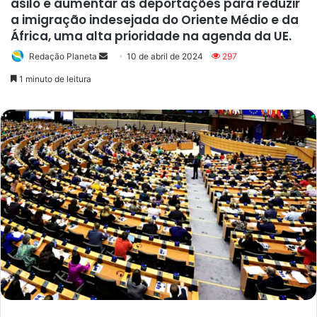
asilo e aumentar as deportações para reduzir
a imigração indesejada do Oriente Médio e da
África, uma alta prioridade na agenda da UE.
Redação Planeta
Mande
10 de abril de 2024
297
um
1 minuto de leitura
e-
mail