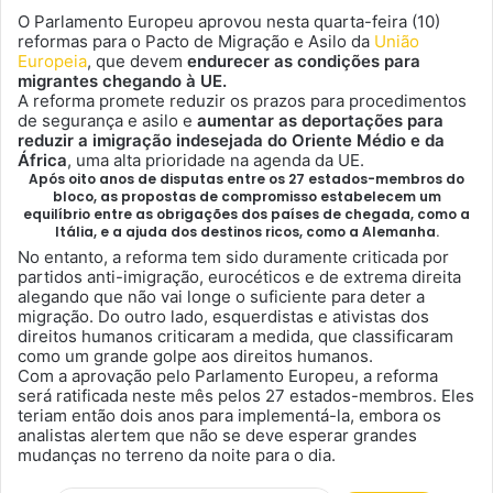
O Parlamento Europeu aprovou nesta quarta-feira (10)
reformas para o Pacto de Migração e Asilo da
União
Europeia
, que devem
endurecer as condições para
migrantes chegando à UE.
A reforma promete reduzir os prazos para procedimentos
de segurança e asilo
e
aumentar as deportações para
reduzir a imigração indesejada do Oriente Médio e da
África
, uma alta prioridade na agenda da UE.
Após oito anos de disputas entre os 27 estados-membros do
bloco, as propostas de compromisso estabelecem um
equilíbrio entre as obrigações dos países de chegada, como a
Itália, e a ajuda dos destinos ricos, como a Alemanha.
No entanto, a reforma tem sido duramente criticada por
partidos anti-imigração, eurocéticos e de extrema direita
alegando que não vai longe o suficiente para deter a
migração. Do outro lado, esquerdistas e ativistas dos
direitos humanos criticaram a medida, que classificaram
como um grande golpe aos direitos humanos.
Com a aprovação pelo Parlamento Europeu, a reforma
será ratificada neste mês pelos 27 estados-membros. Eles
teriam então dois anos para implementá-la, embora os
analistas alertem que não se deve esperar grandes
mudanças no terreno da noite para o dia.