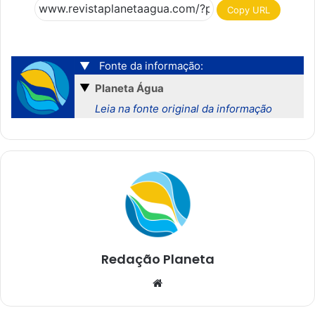
Copy URL
▼
Fonte da informação:
▼
Planeta Água
Leia na fonte original da informação
Redação Planeta
We
bsi