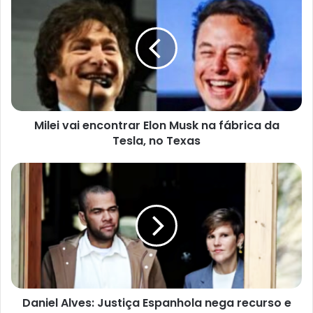
e
n
d
e
r
e
ç
o
d
e
e
Milei vai encontrar Elon Musk na fábrica da
m
a
Tesla, no Texas
i
l
Daniel Alves: Justiça Espanhola nega recurso e