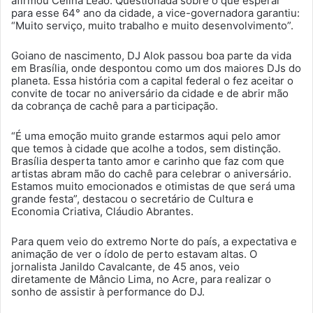
afirmou Celina Leão. Questionada sobre o que esperar
para esse 64° ano da cidade, a vice-governadora garantiu:
“Muito serviço, muito trabalho e muito desenvolvimento”.
Goiano de nascimento, DJ Alok passou boa parte da vida
em Brasília, onde despontou como um dos maiores DJs do
planeta. Essa história com a capital federal o fez aceitar o
convite de tocar no aniversário da cidade e de abrir mão
da cobrança de cachê para a participação.
“É uma emoção muito grande estarmos aqui pelo amor
que temos à cidade que acolhe a todos, sem distinção.
Brasília desperta tanto amor e carinho que faz com que
artistas abram mão do cachê para celebrar o aniversário.
Estamos muito emocionados e otimistas de que será uma
grande festa”, destacou o secretário de Cultura e
Economia Criativa, Cláudio Abrantes.
Para quem veio do extremo Norte do país, a expectativa e
animação de ver o ídolo de perto estavam altas. O
jornalista Janildo Cavalcante, de 45 anos, veio
diretamente de Mâncio Lima, no Acre, para realizar o
sonho de assistir à performance do DJ.