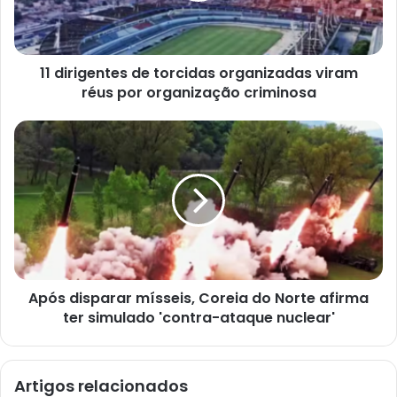
ç
o
d
e
e
11 dirigentes de torcidas organizadas viram
m
a
réus por organização criminosa
i
l
Após disparar mísseis, Coreia do Norte afirma
ter simulado 'contra-ataque nuclear'
Artigos relacionados