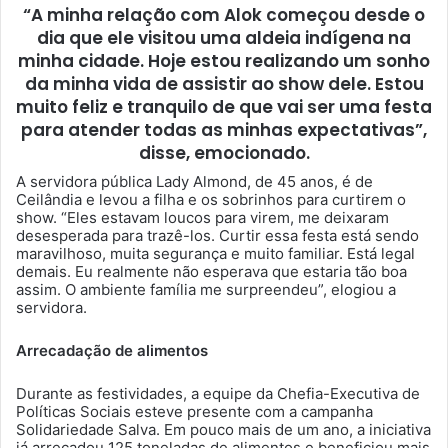
“A minha relação com Alok começou desde o
dia que ele visitou uma aldeia indígena na
minha cidade. Hoje estou realizando um sonho
da minha vida de assistir ao show dele. Estou
muito feliz e tranquilo de que vai ser uma festa
para atender todas as minhas expectativas”,
disse, emocionado.
A servidora pública Lady Almond, de 45 anos, é de
Ceilândia e levou a filha e os sobrinhos para curtirem o
show. “Eles estavam loucos para virem, me deixaram
desesperada para trazê-los. Curtir essa festa está sendo
maravilhoso, muita segurança e muito familiar. Está legal
demais. Eu realmente não esperava que estaria tão boa
assim. O ambiente família me surpreendeu”, elogiou a
servidora.
Arrecadação de alimentos
Durante as festividades, a equipe da Chefia-Executiva de
Políticas Sociais esteve presente com a campanha
Solidariedade Salva. Em pouco mais de um ano, a iniciativa
já arrecadou 125 toneladas de alimentos e beneficiou mais