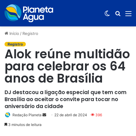
Switch
Procur
M
skin
por
Início
/
Registro
Registro
Alok reúne multidão
para celebrar os 64
anos de Brasília
DJ destacou a ligação especial que tem com
Brasília ao aceitar o convite para tocar no
aniversário da cidade
Redação Planeta
Mande
22 de abril de 2024
396
um
3 minutos de leitura
e-