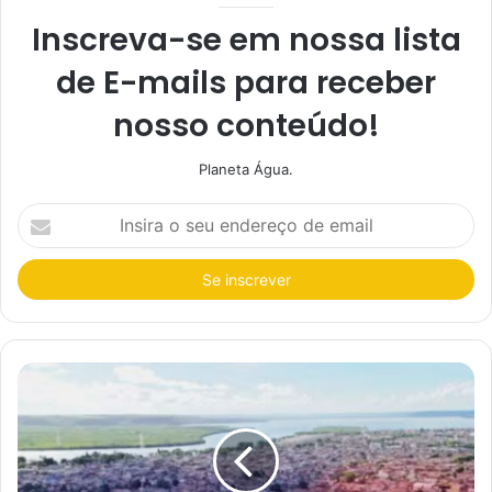
Inscreva-se em nossa lista
de E-mails para receber
nosso conteúdo!
Planeta Água.
I
n
s
i
r
a
o
s
e
u
e
n
d
e
r
e