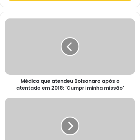
a
o
s
e
u
e
n
d
e
r
e
ç
o
d
e
e
Médica que atendeu Bolsonaro após o
m
a
atentado em 2018: 'Cumpri minha missão'
i
l