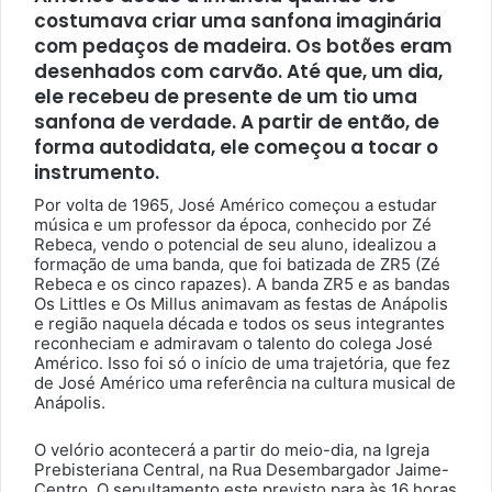
costumava criar uma sanfona imaginária
com pedaços de madeira. Os botões eram
desenhados com carvão. Até que, um dia,
ele recebeu de presente de um tio uma
sanfona de verdade. A partir de então, de
forma autodidata, ele começou a tocar o
instrumento.
Por volta de 1965, José Américo começou a estudar
música e um professor da época, conhecido por Zé
Rebeca, vendo o potencial de seu aluno, idealizou a
formação de uma banda, que foi batizada de ZR5 (Zé
Rebeca e os cinco rapazes). A banda ZR5 e as bandas
Os Littles e Os Millus animavam as festas de Anápolis
e região naquela década e todos os seus integrantes
reconheciam e admiravam o talento do colega José
Américo. Isso foi só o início de uma trajetória, que fez
de José Américo uma referência na cultura musical de
Anápolis.
O velório acontecerá a partir do meio-dia, na Igreja
Prebisteriana Central, na Rua Desembargador Jaime-
Centro. O sepultamento este previsto para às 16 horas