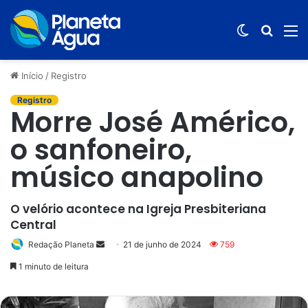
Switch
Procur
M
skin
por
Início
/
Registro
Registro
Morre José Américo,
o sanfoneiro,
músico anapolino
O velório acontece na Igreja Presbiteriana
Central
Redação Planeta
Mande
21 de junho de 2024
759
um
1 minuto de leitura
e-
mail