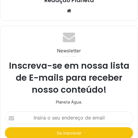
Redação Planeta
We
bsi
te
Newsletter
Inscreva-se em nossa lista
de E-mails para receber
nosso conteúdo!
Planeta Água.
I
n
s
i
r