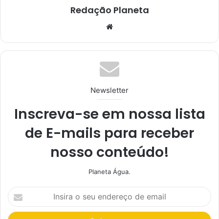
Redação Planeta
We
bsi
te
Newsletter
Inscreva-se em nossa lista
de E-mails para receber
nosso conteúdo!
Planeta Água.
I
n
s
i