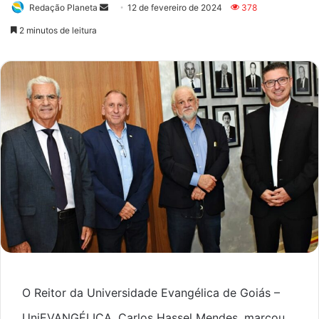
Redação Planeta
Mande
12 de fevereiro de 2024
378
um
2 minutos de leitura
e-
mail
O Reitor da Universidade Evangélica de Goiás –
UniEVANGÉLICA, Carlos Hassel Mendes, marcou