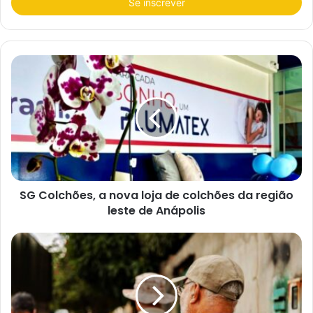
r
a
o
s
e
u
e
n
d
e
r
e
ç
o
d
e
e
SG Colchões, a nova loja de colchões da região
m
a
leste de Anápolis
i
l