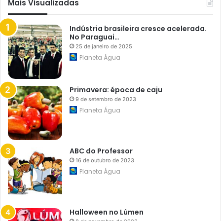
Mais Visualizadas
n
t
i
o
a
:
Indústria brasileira cresce acelerada.
O
No Paraguai…
N
25 de janeiro de 2025
G
Planeta Água
s
o
b
i
Primavera: época de caju
n
v
9 de setembro de 2023
e
Planeta Água
s
t
i
g
a
ABC do Professor
ç
16 de outubro de 2023
ã
o
Planeta Água
Halloween no Lúmen