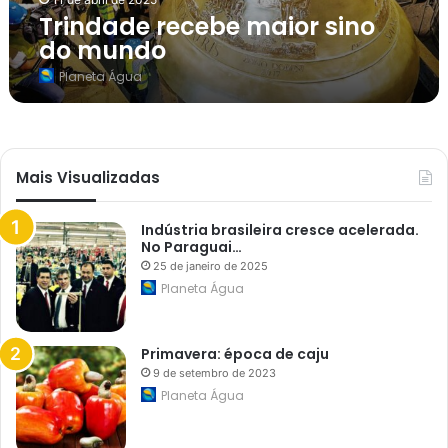
b
Trindade recebe maior sino
e
m
do mundo
a
i
Planeta Água
o
r
s
i
n
o
Mais Visualizadas
d
o
m
u
Indústria brasileira cresce acelerada.
n
No Paraguai…
d
25 de janeiro de 2025
o
Planeta Água
Primavera: época de caju
9 de setembro de 2023
Planeta Água