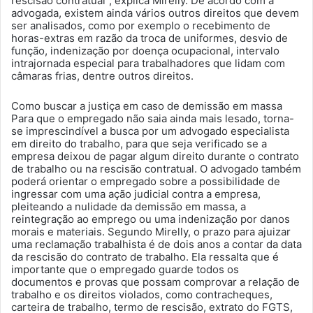
rescisão contratual”, explica Mirelly. De acordo com a
advogada, existem ainda vários outros direitos que devem
ser analisados, como por exemplo o recebimento de
horas-extras em razão da troca de uniformes, desvio de
função, indenização por doença ocupacional, intervalo
intrajornada especial para trabalhadores que lidam com
câmaras frias, dentre outros direitos.
Como buscar a justiça em caso de demissão em massa
Para que o empregado não saia ainda mais lesado, torna-
se imprescindível a busca por um advogado especialista
em direito do trabalho, para que seja verificado se a
empresa deixou de pagar algum direito durante o contrato
de trabalho ou na rescisão contratual. O advogado também
poderá orientar o empregado sobre a possibilidade de
ingressar com uma ação judicial contra a empresa,
pleiteando a nulidade da demissão em massa, a
reintegração ao emprego ou uma indenização por danos
morais e materiais. Segundo Mirelly, o prazo para ajuizar
uma reclamação trabalhista é de dois anos a contar da data
da rescisão do contrato de trabalho. Ela ressalta que é
importante que o empregado guarde todos os
documentos e provas que possam comprovar a relação de
trabalho e os direitos violados, como contracheques,
carteira de trabalho, termo de rescisão, extrato do FGTS,