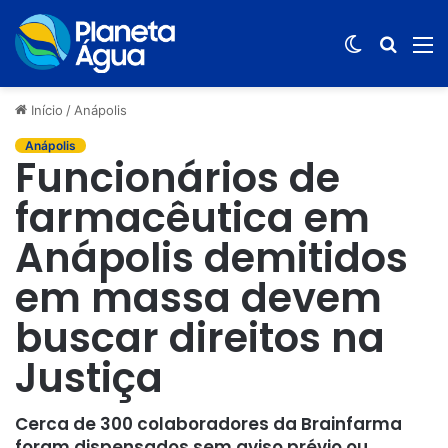
Switch
Procur
M
skin
por
Início
/
Anápolis
Anápolis
Funcionários de
farmacêutica em
Anápolis demitidos
em massa devem
buscar direitos na
Justiça
Cerca de 300 colaboradores da Brainfarma
foram dispensados sem aviso prévio ou