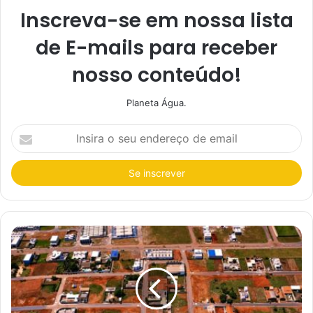
Inscreva-se em nossa lista
de E-mails para receber
nosso conteúdo!
Planeta Água.
I
n
s
i
r
a
o
s
e
u
e
n
d
e
r
e
ç