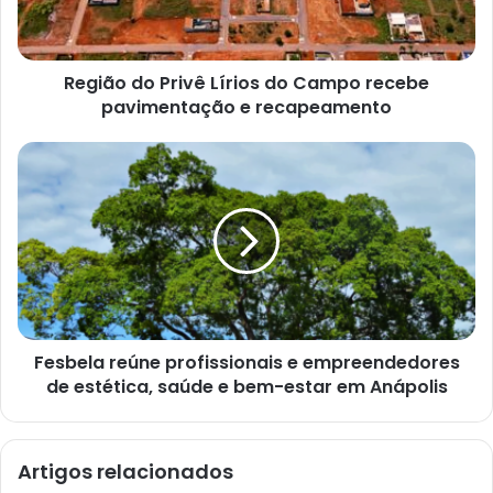
o
d
e
e
Região do Privê Lírios do Campo recebe
m
a
pavimentação e recapeamento
i
l
Fesbela reúne profissionais e empreendedores
de estética, saúde e bem-estar em Anápolis
Artigos relacionados