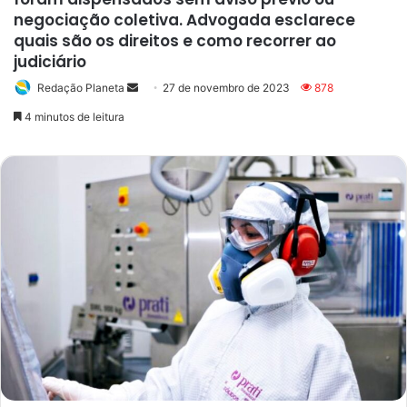
negociação coletiva. Advogada esclarece
quais são os direitos e como recorrer ao
judiciário
Redação Planeta
Mande
27 de novembro de 2023
878
um
4 minutos de leitura
e-
mail