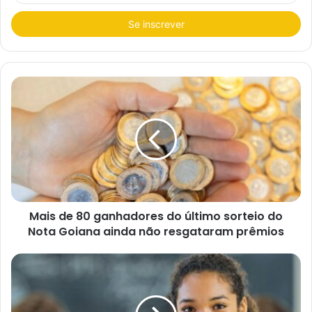
s
i
r
a
o
s
e
u
e
n
d
e
r
e
ç
o
d
e
e
Mais de 80 ganhadores do último sorteio do
m
a
Nota Goiana ainda não resgataram prêmios
i
l