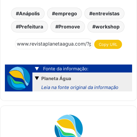
Anápolis
emprego
entrevistas
Prefeitura
Promove
workshop
Copy URL
▼
Fonte da informação:
▼
Planeta Água
Leia na fonte original da informação