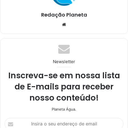
Redação Planeta
We
bsi
te
Newsletter
Inscreva-se em nossa lista
de E-mails para receber
nosso conteúdo!
Planeta Água.
I
n