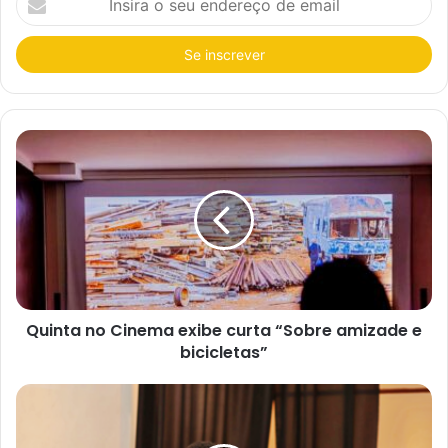
n
s
i
r
a
o
s
e
u
e
n
d
e
r
e
ç
o
d
e
e
Quinta no Cinema exibe curta “Sobre amizade e
m
a
bicicletas”
i
l