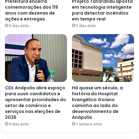
Prefeitura encerra
Projeto Tatárandu aposta
comemorações dos 119
em tecnologia inteligente
anos com dezenas de
para detectar incêndios
ações e entregas
em tempo real
5 dias atrás
5 dias atrás
CDL Anápolis abre espaço
Há quase um século, a
para ouvir candidatos e
história do Hospital
apresentar prioridades do
Evangélico Goiano
setor de comércio e
caminha ao lado do
serviços nas eleições de
desenvolvimento de
2026
Anápolis
6 dias atrás
1 semana atrás