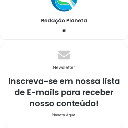
Redação Planeta
We
bsi
te
Newsletter
Inscreva-se em nossa lista
de E-mails para receber
nosso conteúdo!
Planeta Água.
I