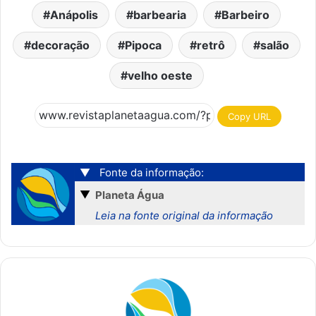
Anápolis
barbearia
Barbeiro
decoração
Pipoca
retrô
salão
velho oeste
Copy URL
▼
Fonte da informação:
▼
Planeta Água
Leia na fonte original da informação