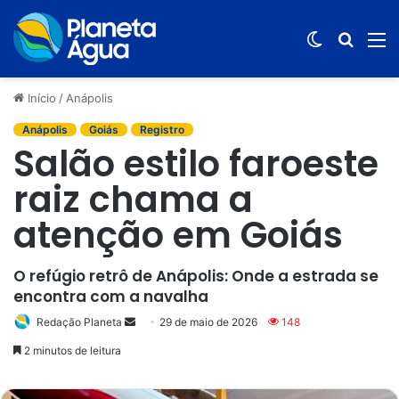
Switch
Procur
M
skin
por
Início
/
Anápolis
Anápolis
Goiás
Registro
Salão estilo faroeste
raiz chama a
atenção em Goiás
O refúgio retrô de Anápolis: Onde a estrada se
encontra com a navalha
Redação Planeta
Mande
29 de maio de 2026
148
um
2 minutos de leitura
e-
mail