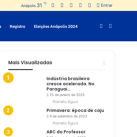
℃
31
Facebook
Twitter
Pinterest
YouTube
Instagram
Entrar
Anápolis
a
Registro
Eleições Anápolis 2024
Switch
Procurar
skin
por
Mais Visualizadas
Indústria brasileira
cresce acelerada. No
Paraguai…
25 de janeiro de 2025
Planeta Água
Primavera: época de caju
9 de setembro de 2023
Planeta Água
ABC do Professor