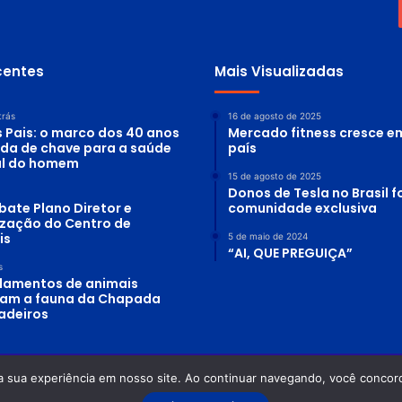
centes
Mais Visualizadas
trás
16 de agosto de 2025
s Pais: o marco dos 40 anos
Mercado fitness cresce e
ada de chave para a saúde
país
al do homem
15 de agosto de 2025
Donos de Tesla no Brasil
bate Plano Diretor e
comunidade exclusiva
lização do Centro de
is
5 de maio de 2024
“AI, QUE PREGUIÇA”
s
lamentos de animais
am a fauna da Chapada
adeiros
a sua experiência em nosso site. Ao continuar navegando, você concord
 Planeta Água - Odilon Alves Rosa DRT-GO: 0870/86 - OAB-GO: 12.754