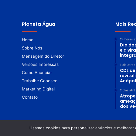
Planeta Água
Mais Re
Home
24 horas a
Dia do
Sobre Nós
e a vir
integr
Mensagem do Diretor
Versões Impressas
1 dia atrás
CDL de
Como Anunciar
revita
Anápol
Trabalhe Conosco
Marketing Digital
2 dias atrá
Atrope
Contato
ameaç
dos Ve
Usamos cookies para personalizar anúncios e melhorar 
© Copyright 2026. Todos os direitos reservados |
Revista