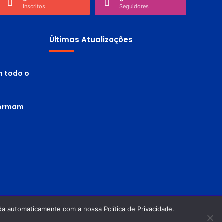
Inscritos
Seguidores
Últimas Atualizações
m todo o
 formam
a automaticamente com a nossa Política de Privacidade.
Política de privacidade
Termos de Uso
Facebook
Twitter
Pinterest
YouTube
Instagram