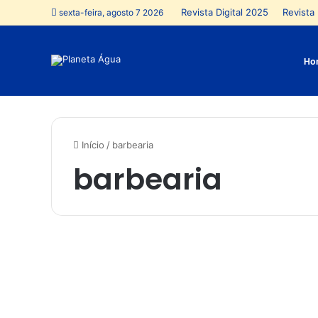
Revista Digital 2025
Revista 
sexta-feira, agosto 7 2026
Ho
Início
/
barbearia
barbearia
S
a
Anápolis
l
ã
o
e
s