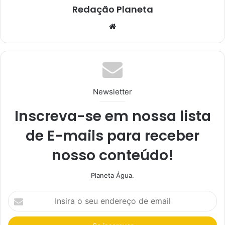
Redação Planeta
We
bsi
te
Newsletter
Inscreva-se em nossa lista
de E-mails para receber
nosso conteúdo!
Planeta Água.
I
n
s
i