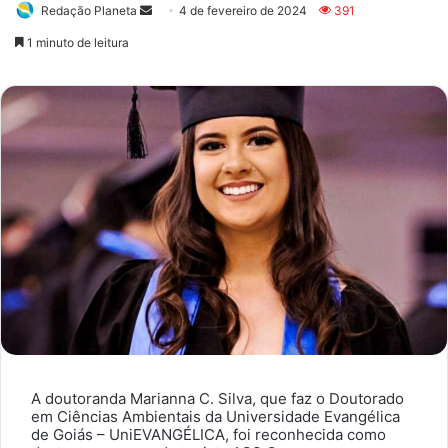
Redação Planeta
Mande
4 de fevereiro de 2024
391
um
1 minuto de leitura
e-
mail
A doutoranda Marianna C. Silva, que faz o Doutorado
em Ciências Ambientais da Universidade Evangélica
de Goiás – UniEVANGÉLICA, foi reconhecida como