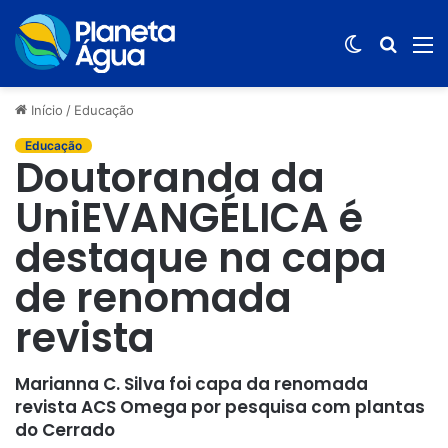
Switch
Procur
M
skin
por
Início
/
Educação
Educação
Doutoranda da
UniEVANGÉLICA é
destaque na capa
de renomada
revista
Marianna C. Silva foi capa da renomada
revista ACS Omega por pesquisa com plantas
do Cerrado