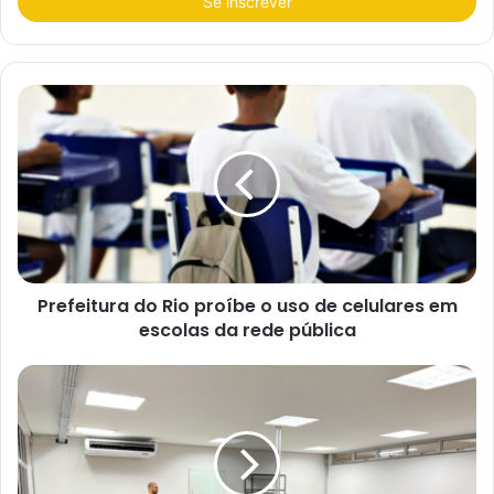
r
a
o
s
e
u
e
n
d
e
r
e
ç
o
d
e
e
Prefeitura do Rio proíbe o uso de celulares em
m
a
escolas da rede pública
i
l